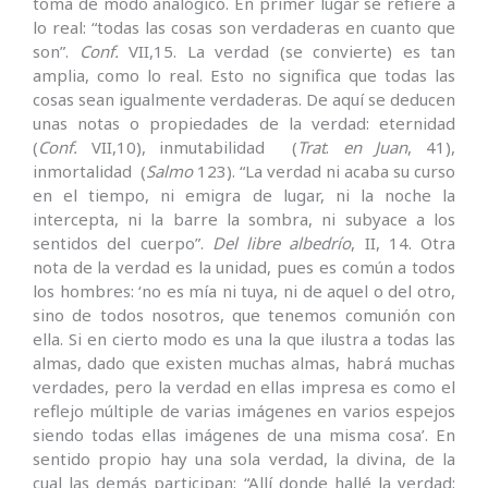
toma de modo analógico. En primer lugar se refiere a
lo real: “todas las cosas son verdaderas en cuanto que
son”.
Conf.
VII,15. La verdad (se convierte) es tan
amplia, como lo real. Esto no significa que todas las
cosas sean igualmente verdaderas. De aquí se deducen
unas notas o propiedades de la verdad: eternidad
(
Conf.
VII,10), inmutabilidad (
Trat
.
en Juan
, 41),
inmortalidad (
Salmo
123). “La verdad ni acaba su curso
en el tiempo, ni emigra de lugar, ni la noche la
intercepta, ni la barre la sombra, ni subyace a los
sentidos del cuerpo”.
Del libre albedrío
, II, 14. Otra
nota de la verdad es la unidad, pues es común a todos
los hombres: ‘no es mía ni tuya, ni de aquel o del otro,
sino de todos nosotros, que tenemos comunión con
ella. Si en cierto modo es una la que ilustra a todas las
almas, dado que existen muchas almas, habrá muchas
verdades, pero la ver­dad en ellas impresa es como el
reflejo múltiple de varias imágenes en varios espejos
siendo todas ellas imágenes de una misma cosa’. En
sentido propio hay una sola verdad, la divina, de la
cual las demás participan: “Allí donde hallé la verdad;