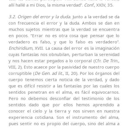
allí hallé a mi Dios, la misma verdad”.
Conf
., XXIV, 35.
3.2. Origen del error y la duda.
Junto a la verdad se da
con frecuencia el error y la duda. Ambos se dan en
muchos sujetos mientras que la verdad se encuentra
en pocos. “Errar no es otra cosa que pensar que lo
verdadero es falso, y que lo falso es verdadero”.
Enchiridium
, XVII. La causa del error es la imaginación
cuyas fantasías nos obnubilan, perturban la serenidad
y nos hacen estar pegados a lo corporal (Cfr.
De Trin.
,
VIII, 2). Esto acaece por la pasividad de nuestro cuerpo
corruptible (
De Gen. ad lit.
, II, 20). Por los órganos del
cuerpo tenemos cierta noticia de la verdad, y dado
que es difícil resistir a las fantasías por las cuales los
sentidos penetran en el alma, es fácil equivo­carnos.
Pero no debemos desconfiar del testi­monio de los
sentidos dado que por ellos hemos aprendido a
conocer el cielo y la tierra y nos sirven en nuestra
experiencia cotidiana. Son el instrumento del alma,
pues sentir no es propio del cuerpo, sino del alma a