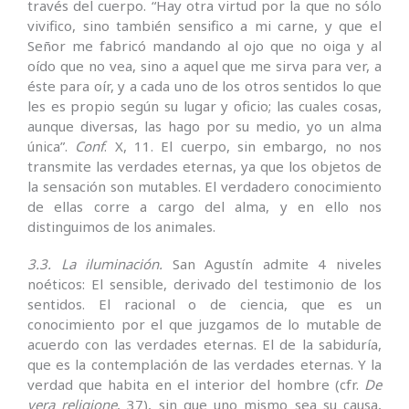
través del cuerpo. “Hay otra virtud por la que no sólo
vivifico, sino también sensifico a mi carne, y que el
Señor me fabricó mandando al ojo que no oiga y al
oído que no vea, sino a aquel que me sirva para ver, a
éste para oír, y a cada uno de los otros sentidos lo que
les es propio según su lugar y oficio; las cuales cosas,
aunque diversas, las hago por su medio, yo un alma
única”.
Conf
. X, 11. El cuerpo, sin embargo, no nos
transmite las verdades eternas, ya que los objetos de
la sensación son mutables. El verdadero conocimiento
de ellas corre a cargo del alma, y en ello nos
distinguimos de los animales.
3.3. La iluminación.
San Agustín admite 4 niveles
noéticos: El sensible, derivado del testimonio de los
sentidos. El racional o de ciencia, que es un
conocimiento por el que juzgamos de lo mutable de
acuerdo con las verdades eternas. El de la sabiduría,
que es la contemplación de las verdades eternas. Y la
verdad que habita en el interior del hombre (cfr.
De
vera religione
, 37), sin que uno mismo sea su causa,