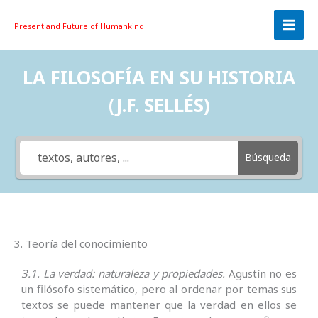
Skip
to
Present and Future
of Humankind
content
LA FILOSOFÍA EN SU HISTORIA
(J.F. SELLÉS)
Búsqueda
3. Teoría del conocimiento
3.1. La verdad: naturaleza y propiedades.
Agustín no es
un filósofo sistemático, pero al ordenar por temas sus
textos se puede mantener que la verdad en ellos se