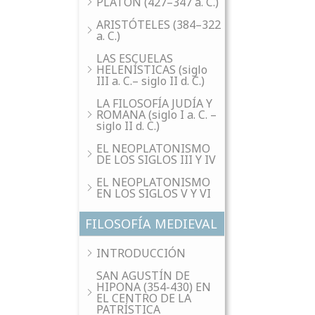
PLATÓN (427–347 a. C.)
ARISTÓTELES (384–322
a. C.)
LAS ESCUELAS
HELENÍSTICAS (siglo
III a. C.– siglo II d. C.)
LA FILOSOFÍA JUDÍA Y
ROMANA (siglo I a. C. –
siglo II d. C.)
EL NEOPLATONISMO
DE LOS SIGLOS III Y IV
EL NEOPLATONISMO
EN LOS SIGLOS V Y VI
FILOSOFÍA MEDIEVAL
INTRODUCCIÓN
SAN AGUSTÍN DE
HIPONA (354-430) EN
EL CENTRO DE LA
PATRÍSTICA