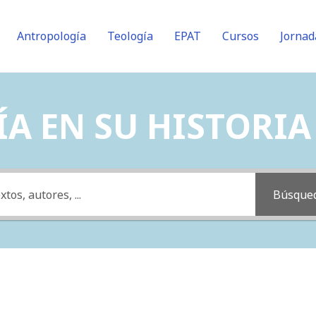
Antropología
Teología
EPAT
Cursos
Jornad
A EN SU HISTORIA (
Búsque