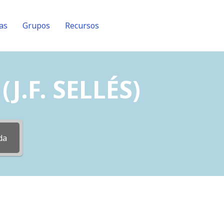
as
Grupos
Recursos
J.F. SELLÉS)
da