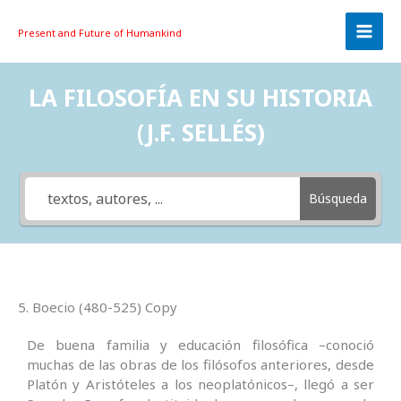
Skip
to
Present and Future
of Humankind
content
LA FILOSOFÍA EN SU HISTORIA
(J.F. SELLÉS)
Búsqueda
5. Boecio (480-525) Copy
De buena familia y educación filosófica –conoció
muchas de las obras de los filósofos anteriores, desde
Platón y Aristóteles a los neoplatónicos–, llegó a ser