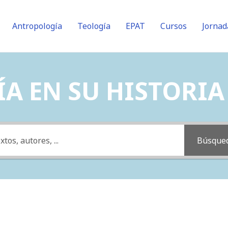
Antropología
Teología
EPAT
Cursos
Jornad
A EN SU HISTORIA (
Búsque