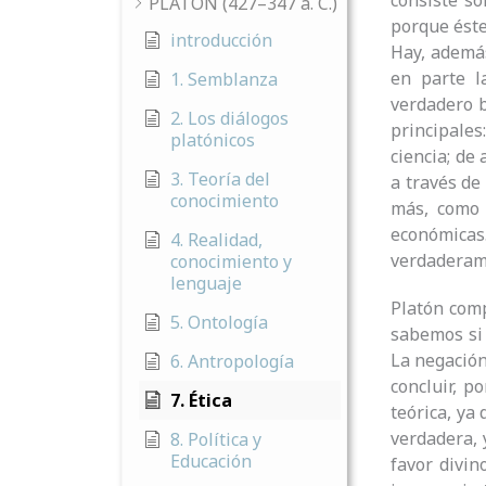
consiste só
PLATÓN (427–347 a. C.)
porque éste
introducción
Hay, además
en parte la
1. Semblanza
verdadero b
2. Los diálogos
principales
platónicos
ciencia; de
3. Teoría del
a través de
conocimiento
más, como 
económicas.
4. Realidad,
verdaderame
conocimiento y
lenguaje
Platón comp
5. Ontología
sabemos si 
La negación
6. Antropología
concluir, p
7. Ética
teórica, ya
verdadera, 
8. Política y
Educación
favor divin