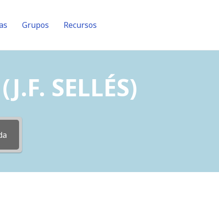
as
Grupos
Recursos
J.F. SELLÉS)
da