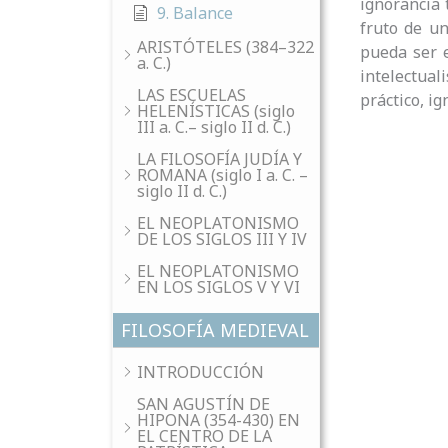
ignorancia 
9. Balance
fruto de un
ARISTÓTELES (384–322
pueda ser e
a. C.)
intelectua
LAS ESCUELAS
práctico, i
HELENÍSTICAS (siglo
III a. C.– siglo II d. C.)
LA FILOSOFÍA JUDÍA Y
ROMANA (siglo I a. C. –
siglo II d. C.)
EL NEOPLATONISMO
DE LOS SIGLOS III Y IV
EL NEOPLATONISMO
EN LOS SIGLOS V Y VI
FILOSOFÍA MEDIEVAL
INTRODUCCIÓN
SAN AGUSTÍN DE
HIPONA (354-430) EN
EL CENTRO DE LA