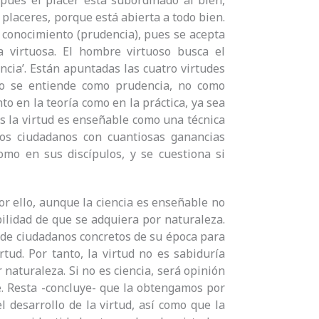
, pues el placer está subordinado al bien,
s placeres, porque está abierta a todo bien.
el conocimiento (prudencia), pues se acepta
ida virtuosa. El hombre virtuoso busca el
ncia’. Están apuntadas las cuatro virtudes
tico se entiende como prudencia, no como
o en la teoría como en la práctica, ya sea
tas la virtud es enseñable como una técnica
los ciudadanos con cuantiosas ganancias
como en sus discípulos, y se cuestiona si
or ello, aunque la ciencia es enseñable no
bilidad de que se adquiera por naturaleza.
 de ciudadanos concretos de su época para
rtud. Por tanto, la virtud no es sabiduría
naturaleza. Si no es ciencia, será opinión
e. Resta -concluye- que la obtengamos por
l desarrollo de la virtud, así como que la