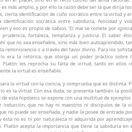
lo en el placer, sino en el recto cultivo del alma racional
 es más amplio, y por ello la razón debe ser la que dirija lo
, cierta identificación de cuño socrático entre la virtud y 
 identificación socrática entre sabiduría, felicidad y v
ien y eso es propio de sabios. ‘El mal se comete por ignora
: prudencia, fortaleza, templanza y justicia. El saber é
 ahí que no sea enseñable, sino más bien autoaprendido, tant
 la reminiscencia o a través del favor divino. Para los sofis
lo era la retórica, que otorga un poder práctico sobre 
 Platón les reprocha su falta de virtud, tanto en ellos 
nte la virtud es enseñable.
ara la virtud con la ciencia, y comprueba que es distinta. P
lo es la virtud. Con esa duda, se presenta también la posi
 de esta hipótesis se expone con una multitud de ejemplos
or inducción, que no hay ni maestros ni discípulos de la vi
 que no puede ser enseñada, y nadie la posee de entrada por 
y ésta no es ni por naturaleza ni adquirida por aprendizaj
o
.
Platón acepta la importancia que tiene la sabiduría en e