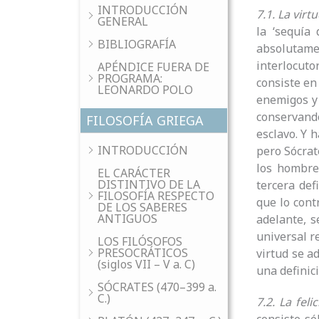
INTRODUCCIÓN
7.1. La virtu
GENERAL
la ‘sequía
BIBLIOGRAFÍA
absolutamen
interlocuto
APÉNDICE FUERA DE
PROGRAMA:
consiste en
LEONARDO POLO
enemigos y 
conservando
FILOSOFÍA GRIEGA
esclavo. Y 
INTRODUCCIÓN
pero Sócrat
los hombres
EL CARÁCTER
DISTINTIVO DE LA
tercera def
FILOSOFÍA RESPECTO
que lo contr
DE LOS SABERES
ANTIGUOS
adelante, s
universal r
LOS FILÓSOFOS
PRESOCRÁTICOS
virtud se ad
(siglos VII – V a. C)
una definici
SÓCRATES (470–399 a.
C.)
7.2. La feli