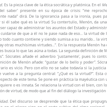
d.
Es la pieza clave de la ética socrática y platónica. En el
Me
 del saber’ presente en su época de crisis: “me reproc
te nada” dirá. De la ignorancia pasa a la ironía, pues pa
r si él sabe qué es la virtud. Su contertulio, Menón, da una
 ser capaz de administrar los asuntos del Estado y administr
cuidarse de que a él no le pase nada de eso… la virtud de 
 todo cuanto contiene y siendo sumisa a su marido… la virt
hay otras muchísimas virtudes…”. En la respuesta Menón ha 
es busca lo que las aúna a todas. La segunda definición de 
”. Sócrates añade el adverbio ‘justamente’, pues lo contra
inición de Menón añade: “gustar de lo bello y poder”. Sócr
ario es vicio. Pero con ello no se sabe todavía si la justicia
e vuelve a la pregunta central: “¿Qué es la virtud?”. Esta
especto de este tema. Se pone en práctica la mayéutica con
quiere o es innata. Se relaciona la virtud con el bien, con lo
ón de virtud, de modo que al fin del diálogo la investigación
cidad.
Del discurso se desprende que la ética que propugna 