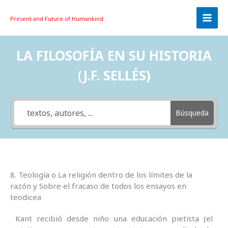
Skip
to
Present and Future
of Humankind
content
LA FILOSOFÍA EN SU HISTORIA
(J.F. SELLÉS)
Búsqueda
8. Teología o La religión dentro de los límites de la
razón y Sobre el fracaso de todos los ensayos en
teodicea
Kant recibió desde niño una educación pietista (el