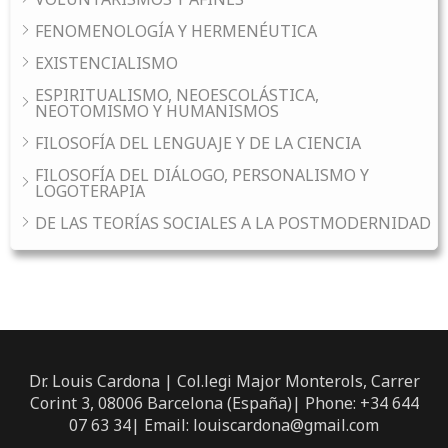
FENOMENOLOGÍA Y HERMENÉUTICA
EXISTENCIALISMO
ESPIRITUALISMO, NEOESCOLÁSTICA,
NEOTOMISMO Y HUMANISMOS
FILOSOFÍA DEL LENGUAJE Y DE LA CIENCIA
FILOSOFÍA DEL DIÁLOGO, PERSONALISMO Y
LOGOTERAPIA
DE LAS TEORÍAS SOCIALES A LA POSTMODERNIDAD
Dr. Louis Cardona | Col.legi Major Monterols, Carrer
Corint 3, 08006 Barcelona (España)| Phone: +34 644
07 63 34| Email: louiscardona@gmail.com