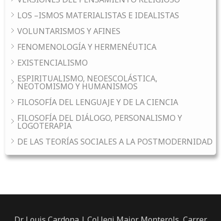
LOS –ISMOS MATERIALISTAS E IDEALISTAS
VOLUNTARISMOS Y AFINES
FENOMENOLOGÍA Y HERMENÉUTICA
EXISTENCIALISMO
ESPIRITUALISMO, NEOESCOLÁSTICA,
NEOTOMISMO Y HUMANISMOS
FILOSOFÍA DEL LENGUAJE Y DE LA CIENCIA
FILOSOFÍA DEL DIÁLOGO, PERSONALISMO Y
LOGOTERAPIA
DE LAS TEORÍAS SOCIALES A LA POSTMODERNIDAD
Dr. Louis Cardona | Col.legi Major Monterols, Carrer