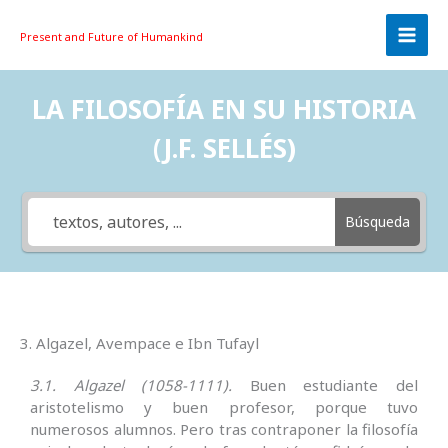
Skip
to
Present and Future
of Humankind
content
LA FILOSOFÍA EN SU HISTORIA
(J.F. SELLÉS)
Búsqueda
3. Algazel, Avempace e Ibn Tufayl
3.1. Algazel (1058-1111).
Buen estudiante del
aristotelismo y buen profesor, porque tuvo
numerosos alumnos. Pero tras contraponer la filosofía