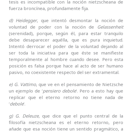
tesis es incompatible con la noción nietzscheana de
fuerza broncínea, profundamente fija.
d) Heidegger
, que intentó desmontar la noción de
voluntad de poder con la noción de
Gelassenheit
(serenidad), por­que, según él, para estar tranquilo
debe desaparecer aquélla, que es pura inquietud.
Intentó derrocar el poder de la voluntad dejando al
ser to­da la iniciativa para que éste se manifieste
temporalmente al hombre cuando desee. Pero esta
posición es falsa porque hace al acto de ser humano
pasivo, no coexistente respecto del ser extramental.
e) G. Vattimo
, que ve en el pensamiento de Nietzsche
un ejem­plo de ‘
pensiero debole
’. Pero a esto hay que
replicar que el eterno retorno no tiene nada de
‘
debole
’.
g) G. Deleuze
, que dice que el punto central de la
filosofía nietzscheana es el eterno retorno, pero
añade que esa noción tiene un sentido pragmático, a