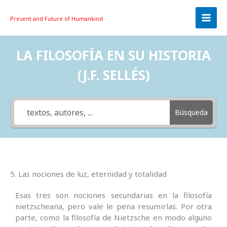
Skip
to
Present and Future
of Humankind
content
LA FILOSOFÍA EN SU HISTORIA
(J.F. SELLÉS)
Búsqueda
5. Las nociones de luz, eternidad y totalidad
Esas tres son nociones secundarias en la filosofía
nietzscheana, pero vale le pena resumirlas. Por otra
parte, como la filosofía de Nietzsche en modo alguno