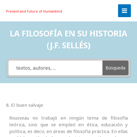
Skip
to
Present and Future
of Humankind
content
LA FILOSOFÍA EN SU HISTORIA
(J.F. SELLÉS)
Búsqueda
8. El buen salvaje
Rousseau no trabajó en ningún tema de filosofía
teórica, sino que se empleó en ética, educación y
política, es decir, en áreas de filosofía práctica. En ellas