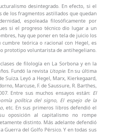
turalismo desintegrado. En efecto, si el
es de los fragmentos astillados que quedan
ernidad, espoleada filosóficamente por
es si el progreso técnico dio lugar a un
ombres, hay que poner en tela de juicio los
 cumbre teórica o racional con Hegel, es
 prototipo voluntarista de antihegeliano.
lases de filología en La Sorbona y en la
años. Fundó la revista
Utopie
. En su última
de Suiza. Leyó a Hegel, Marx, Kierkegaard,
dorno, Marcuse, F. de Saussure, R. Barthes,
 2007. Entre sus muchos ensayos están:
El
nomía política del signo
,
El espejo de la
mo
, etc. En sus primeros libros defendió el
su oposición al capitalismo no rompe
etamente distinto. Más adelante defendió
la Guerra del Golfo Pérsico. Y en todas sus