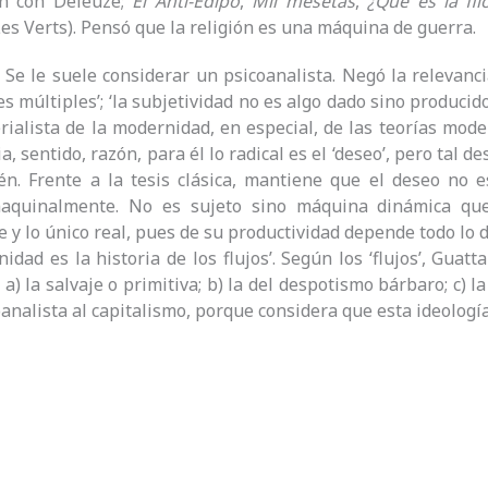
ón con Deleuze;
El Anti-Edipo
,
Mil mesetas
,
¿Qué es la fil
Les Verts). Pensó que la religión es una máquina de guerra.
Se le suele considerar un psicoanalista. Negó la relevancia
 múltiples’; ‘la subjetividad no es algo dado sino producido’
erialista de la modernidad, en especial, de las teorías mode
a, sentido, razón, para él lo radical es el ‘deseo’, pero tal 
n. Frente a la tesis clásica, mantiene que el deseo no e
aquinalmente. No es sujeto sino máquina dinámica que 
 y lo único real, pues de su productividad depende todo lo de
idad es la historia de los flujos’. Según los ‘flujos’, Guat
a) la salvaje o primitiva; b) la del despotismo bárbaro; c) 
coanalista al capitalismo, porque considera que esta ideologí