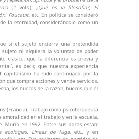
a y repetición
,
Spinoza y el problema de la
enia
(2 vols.),
¿Qué es la filosofía?
,
El
ión
,
Foucault
, etc. En política se consideró
 de la eternidad, considerándolo como un
e si el sujeto encierra una pretendida
 sujeto ni siquiera la voluntad de poder
to clásico, que la diferencia es previa y
tal’, es decir, que nuestra experiencia
l capitalismo ha sido continuado por la
ón que compra acciones y vende servicios.
erna, los huecos de la razón, huecos que él
s (Francia). Trabajó como psicoterapeuta
la amoralidad en el trabajo y en la escuela,
e. Murió en 1992. Entre sus obras están:
s ecologías
,
Líneas de fuga
, etc., y en