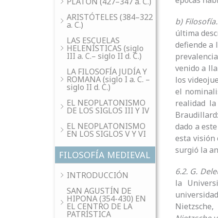
épocas habl
PLATÓN (427–347 a. C.)
ARISTÓTELES (384–322
b) Filosofía.
a. C.)
última desc
LAS ESCUELAS
defiende a 
HELENÍSTICAS (siglo
III a. C.– siglo II d. C.)
prevalencia
venido a ll
LA FILOSOFÍA JUDÍA Y
ROMANA (siglo I a. C. –
los videoju
siglo II d. C.)
el nominali
EL NEOPLATONISMO
realidad la
DE LOS SIGLOS III Y IV
Braudillard
EL NEOPLATONISMO
dado a este 
EN LOS SIGLOS V Y VI
esta visión
surgió la an
FILOSOFÍA MEDIEVAL
6.2. G. Dele
INTRODUCCIÓN
la Univers
SAN AGUSTÍN DE
universidad
HIPONA (354-430) EN
EL CENTRO DE LA
Nietzsche,
PATRÍSTICA