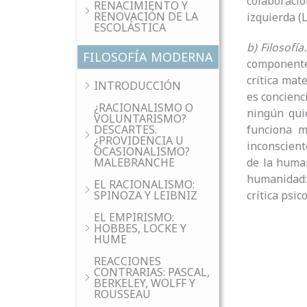
colaboraci
RENACIMIENTO Y
RENOVACIÓN DE LA
izquierda (
ESCOLÁSTICA
b) Filosofía.
FILOSOFÍA MODERNA
componentes
crítica mat
INTRODUCCIÓN
es concienci
¿RACIONALISMO O
ningún quié
VOLUNTARISMO?
funciona m
DESCARTES.
¿PROVIDENCIA U
inconsciente
OCASIONALISMO?
de la human
MALEBRANCHE
humanidad: 
EL RACIONALISMO:
crítica psi
SPINOZA Y LEIBNIZ
EL EMPIRISMO:
HOBBES, LOCKE Y
HUME
REACCIONES
CONTRARIAS: PASCAL,
BERKELEY, WOLFF Y
ROUSSEAU