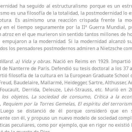
rnidad ha seguido al estructuralismo porque es un estruc
ismo es una filosofía de la totalidad, la postmodernidad lo 
ptura. Es asimismo una reacción crispada frente la mod
y en el tiempo seguramente por la IIª Guerra Mundial, pu
an atroz en el que murieron sin sentido tantos millones de h
e empujaron a la modernidad. Si la modernidad alcanzó su
odos los pensadores postmodernos admiren a Nietzsche como
dillard. a) Vida y obras.
Nació en Reims en 1929. Impartió c
 de Nanterre de París. Defendió su tesis doctoral a los 37 
tió filosofía de la cultura en la European Graduate School 
Freud, Baudelaire, Mallarmé, Heidegger, Sartre, Althusser, A
Foucault, Derrida, Deleuze, Lévi-Strauss, etc. Murió en
 los objetos
,
La sociedad de consumo
,
Crítica a la eco
,
Requiem por la Torres Gemelas
,
El espíritu del terroris
 Luego se distanció de él porque consideró que en 
ente con él, y propuso un nuevo modelo de sociedad compl
íticas peculiares, como por ejemplo, que en rigor no existió 