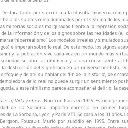
ó de la muerte de Dios.
Destaca tanto por su crítica a la filosofía moderna como 
ribe a los sujetos como dominados por el sistema de los mú
las minorías sociales marginadas frente a la represión socia
 de la información y de los signos sobre las realidades (ej. 
amarse ‘hiperrealismo’. Los modelos irreales y simulados su
egos) e imperan sobre lo real. De este modo, los signos acab
smo) y la población vive cada vez en un mundo más virtua
 sociedad se abre al nihilismo y a una consecuente actit
: la destrucción del significado en un universo nihilista. D
enfoque y de ahí su hablar del ‘fin de la historia’, de encar
 demoledora de lo real no puede surgir un sentimiento positi
gustia, a este nihilismo parece acompañar el delirio, la dese
uze. a) Vida y obras.
Nació en París en 1925. Estudió primero
idad de La Sorbona. Impartió docencia en primer luga
es de La Sorbona, Lyon, y París VIII. Se casó a los 31 años. 
 Bergson, Foucault. Murió por suicidio en 1995. Entre s