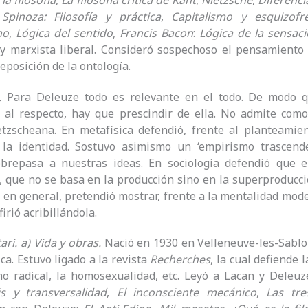
la filosofía
,
La filosofía crítica de Kant
,
Nietzsche
,
Diferenci
,
Spinoza: Filosofía y práctica
,
Capitalismo y esquizofr
mo
,
Lógica del sentido
,
Francis Bacon
:
Lógica de la sensac
 y marxista liberal. Consideró sospechoso el pensamiento
eposición de la ontología.
.
Para Deleuze todo es relevante en el todo. De modo qu
 al respecto, hay que prescindir de ella. No admite como
tzscheana. En metafísica defendió, frente al planteamien
 la identidad. Sostuvo asimismo un ‘empirismo trascenden
obrepasa a nuestras ideas. En sociología defendió que e
, que no se basa en la producción sino en la superproducci
a, en general, pretendió mostrar, frente a la mentalidad mod
irió acribillándola.
tari. a) Vida y obras.
Nació en 1930 en Velleneuve-les-Sablon
ca. Estuvo ligado a la revista
Recherches
, la cual defiende 
o radical, la homosexualidad, etc. Leyó a Lacan y Deleuz
is y transversalidad
,
El inconsciente mecánico
,
Las tre