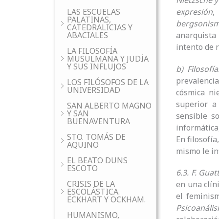
Nietzsche y 
LAS ESCUELAS
expresión
PALATINAS,
bergsonis
CATEDRALICIAS Y
ABACIALES
anarquista
intento de r
LA FILOSOFÍA
MUSULMANA Y JUDÍA
Y SUS INFLUJOS
b) Filosofía
prevalencia
LOS FILÓSOFOS DE LA
UNIVERSIDAD
cósmica nie
superior a
SAN ALBERTO MAGNO
Y SAN
sensible s
BUENAVENTURA
informática
STO. TOMÁS DE
En filosofí
AQUINO
mismo le inf
EL BEATO DUNS
ESCOTO
6.3. F. Guat
CRISIS DE LA
en una clíni
ESCOLÁSTICA.
el feminism
ECKHART Y OCKHAM.
Psicoanális
HUMANISMO,