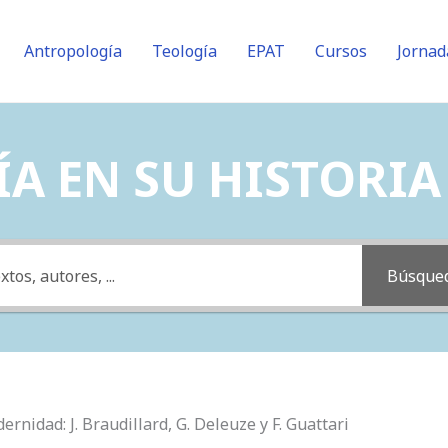
Antropología
Teología
EPAT
Cursos
Jornad
A EN SU HISTORIA (
Búsque
ernidad: J. Braudillard, G. Deleuze y F. Guattari