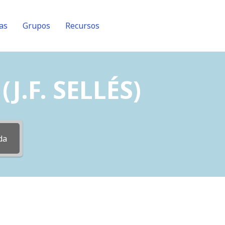
as
Grupos
Recursos
J.F. SELLÉS)
da