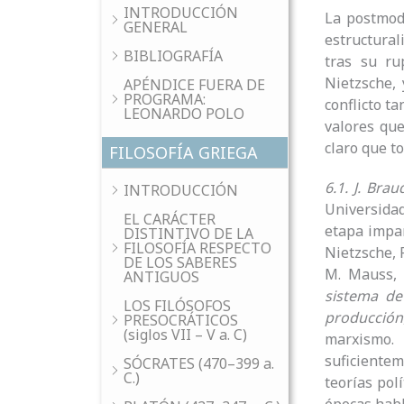
INTRODUCCIÓN
La postmode
GENERAL
estructural
BIBLIOGRAFÍA
tras su ru
Nietzsche, 
APÉNDICE FUERA DE
PROGRAMA:
conflicto t
LEONARDO POLO
valores qu
claro que t
FILOSOFÍA GRIEGA
6.1. J. Brau
INTRODUCCIÓN
Universidad
EL CARÁCTER
etapa impar
DISTINTIVO DE LA
FILOSOFÍA RESPECTO
Nietzsche, 
DE LOS SABERES
M. Mauss, 
ANTIGUOS
sistema de
LOS FILÓSOFOS
producción
PRESOCRÁTICOS
(siglos VII – V a. C)
marxismo.
suficientem
SÓCRATES (470–399 a.
C.)
teorías pol