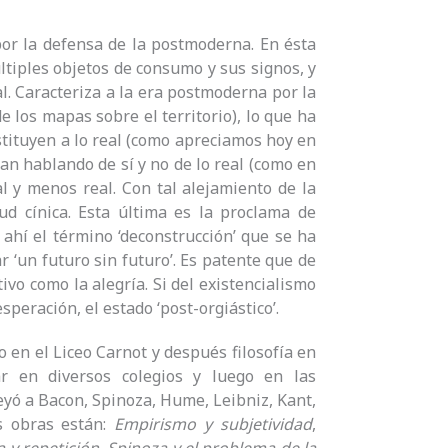
por la defensa de la postmoderna. En ésta
ltiples objetos de consumo y sus signos, y
l. Caracteriza a la era postmoderna por la
de los mapas sobre el territorio), lo que ha
stituyen a lo real (como apreciamos hoy en
an hablando de sí y no de lo real (como en
l y menos real. Con tal alejamiento de la
ud cínica. Esta última es la proclama de
e ahí el término ‘deconstrucción’ que se ha
ar ‘un futuro sin futuro’. Es patente que de
vo como la alegría. Si del existencialismo
speración, el estado ‘post-orgiástico’.
 en el Liceo Carnot y después filosofía en
r en diversos colegios y luego en las
Leyó a Bacon, Spinoza, Hume, Leibniz, Kant,
us obras están:
Empirismo y subjetividad
,