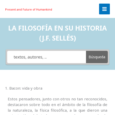
Skip
to
Present and Future
of Humankind
content
LA FILOSOFÍA EN SU HISTORIA
(J.F. SELLÉS)
Búsqueda
1. Bacon: vida y obra
Estos pensadores, junto con otros no tan reconocidos,
destacaron sobre todo en el ámbito de la filosofía de
la naturaleza, la física filosófica, a la que dieron una