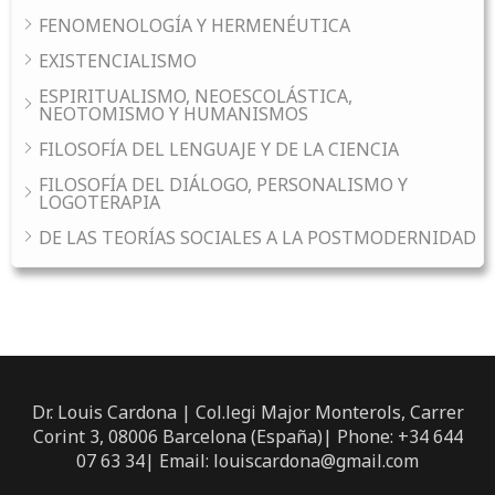
FENOMENOLOGÍA Y HERMENÉUTICA
EXISTENCIALISMO
ESPIRITUALISMO, NEOESCOLÁSTICA,
NEOTOMISMO Y HUMANISMOS
FILOSOFÍA DEL LENGUAJE Y DE LA CIENCIA
FILOSOFÍA DEL DIÁLOGO, PERSONALISMO Y
LOGOTERAPIA
DE LAS TEORÍAS SOCIALES A LA POSTMODERNIDAD
Dr. Louis Cardona | Col.legi Major Monterols, Carrer
Corint 3, 08006 Barcelona (España)| Phone: +34 644
07 63 34| Email: louiscardona@gmail.com