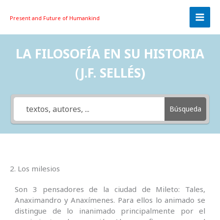
Skip
to
Present and Future
of Humankind
content
LA FILOSOFÍA EN SU HISTORIA
(J.F. SELLÉS)
Búsqueda
2. Los milesios
Son 3 pensadores de la ciudad de Mileto: Tales,
Anaximandro y Anaxímenes. Para ellos lo animado se
distingue de lo inanimado principalmente por el