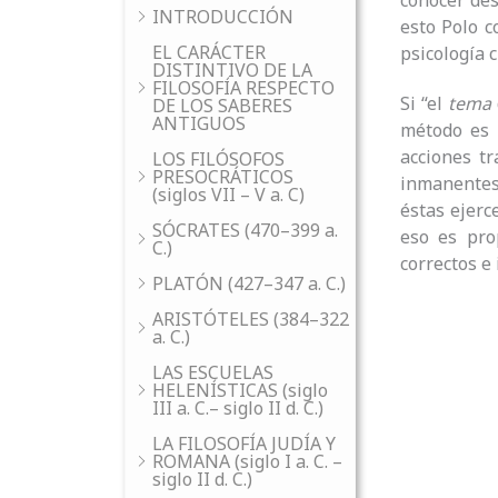
conocer des
INTRODUCCIÓN
esto Polo c
EL CARÁCTER
psicología c
DISTINTIVO DE LA
FILOSOFÍA RESPECTO
Si “el
tema
DE LOS SABERES
ANTIGUOS
método es 
acciones tr
LOS FILÓSOFOS
PRESOCRÁTICOS
inmanentes.
(siglos VII – V a. C)
éstas ejerc
SÓCRATES (470–399 a.
eso es pro
C.)
correctos e
PLATÓN (427–347 a. C.)
ARISTÓTELES (384–322
a. C.)
LAS ESCUELAS
HELENÍSTICAS (siglo
III a. C.– siglo II d. C.)
LA FILOSOFÍA JUDÍA Y
ROMANA (siglo I a. C. –
siglo II d. C.)