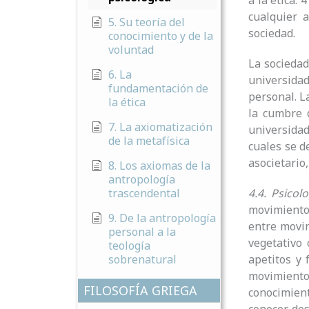
a la ética.
cualquier 
5. Su teoría del
sociedad.
conocimiento y de la
voluntad
La sociedad
6. La
universidad
fundamentación de
personal. L
la ética
la cumbre d
7. La axiomatización
universidad
de la metafísica
cuales se d
asocietario
8. Los axiomas de la
antropología
trascendental
4.4. Psicolo
movimiento 
9. De la antropología
entre movim
personal a la
vegetativo 
teología
sobrenatural
apetitos y 
movimiento 
FILOSOFÍA GRIEGA
conocimien