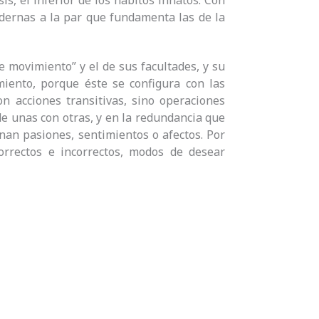
is, el inferior de los hábitos innatos. Con
odernas a la par que fundamenta las de la
de movimiento” y el de sus facultades, y su
iento, porque éste se configura con las
on acciones transitivas, sino operaciones
 de unas con otras, y en la redundancia que
nan pasiones, sentimientos o afectos. Por
orrectos e incorrectos, modos de desear