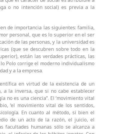
 que el carácter de social es atribuible a
a o no intención social) es previa a la
en de importancia las siguientes: familia,
mor personal, que es lo superior en el ser
cación de las personas, y la universidad es
ricas (que se descubren sobre todo en la
perior), están las verdades prácticas, las
llo Polo corrige el moderno individualismo
dad y a la empresa.
entífica en virtud de la existencia de un
a, a la inversa, que si no cabe establecer
ía no es una ciencia”. El ‘movimiento vital
io, ‘el movimiento vital de los sentidos,
icología. En cuanto al método, si bien el
io de un acto de la razón, el juicio, el
tas facultades humanas sólo se alcanza a