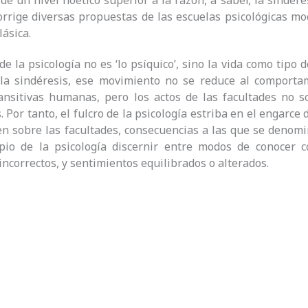
de un nivel noético superior a la razón, a saber, la sindéres
orrige diversas propuestas de las escuelas psicológicas m
lásica.
de la psicología no es ‘lo psíquico’, sino la vida como tipo 
la sindéresis, ese movimiento no se reduce al comportam
ansitivas humanas, pero los actos de las facultades no s
 Por tanto, el fulcro de la psicología estriba en el engarce
en sobre las facultades, consecuencias a las que se denomi
pio de la psicología discernir entre modos de conocer c
 incorrectos, y sentimientos equilibrados o alterados.