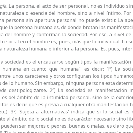
gía.
La persona, el acto de ser personal, no es individuo sin
 naturaleza o esencia del hombre, sino a nivel íntimo. Por
a persona sin apertura personal no puede existir. La ape
 que la persona humana es, de donde brotan las manifestacio
ia del hombre y conforman la sociedad. Por eso, a nivel de
. Lo social en el hombre es, pues, más que lo individual. Lo 
la naturaleza humana e inferior a la persona. Es, pues, inter
la sociedad es el encauzarse según tipos la manifestación in
a humana en cuanto que humana”, es decir: 1º) La socie
entre unos caracteres y otros configuran los tipos humanos
o de lo humano. Sin embargo, ninguna persona está determin
e destipologizarse. 2º) La sociedad es manifestación ind
 es del ámbito de la intimidad personal, sino de la exterio
ltar, es decir, que es previa a cualquier otra manifestación 
tc.). 3º) ‘Sujeta a alternativas’ indica que si lo social es
e al ámbito de lo social no es de carácter necesario sino lib
pueden ser mejores o peores, buenas o malas, es claro que