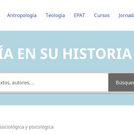
Antropología
Teología
EPAT
Cursos
Jornad
A EN SU HISTORIA (
Búsque
 sociológica y psicológica