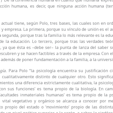
 4º) ‘De la convivencia humana en cuanto que humana’ expresa
acción humana, es decir, que ninguna acción humana (teng
 actual tiene, según Polo, tres bases, las cuales son en ord
 y empresa. La primera, porque su vínculo de unión es el a
a segunda, porque tras la familia lo más relevante es la edu
e la educación. Lo tercero, porque tras las verdades teó
, ya que ésta es –debe ser– la punta de lanza del saber su
escubren y se hacen factibles a través de la empresa. Con e
, además de poner fundamentación a la familia, a la universi
gía.
Para Polo “la psicología encuentra su justificación ci
cualitativamente distinto de cualquier otro. Esto signific
ientos una diferencia estrictamente cualitativa, la psicolog
con sus funciones’ es tema propio de la biología. En camb
facultades inmateriales humanas’ es tema propio de la ps
vital vegetativo y orgánico se alcanza a conocer por med
to propio del estado o ‘movimiento’ propio de las distin