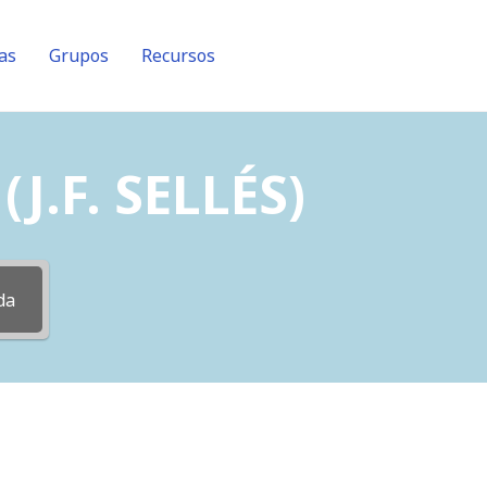
as
Grupos
Recursos
J.F. SELLÉS)
da