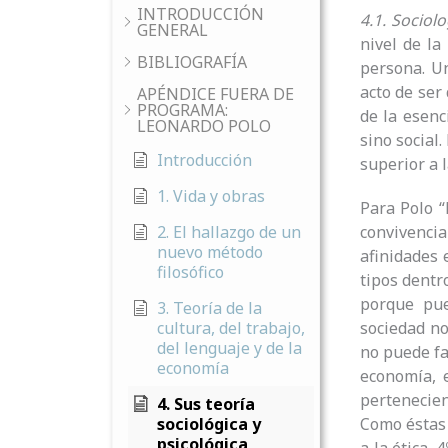
INTRODUCCIÓN
4.1. Sociolo
GENERAL
nivel de la
BIBLIOGRAFÍA
persona. Un
acto de ser
APÉNDICE FUERA DE
PROGRAMA:
de la esenc
LEONARDO POLO
sino social
Introducción
superior a 
1. Vida y obras
Para Polo “
2. El hallazgo de un
convivenci
nuevo método
afinidades 
filosófico
tipos dentr
porque pued
3. Teoría de la
cultura, del trabajo,
sociedad no
del lenguaje y de la
no puede fa
economía
economía, e
pertenecient
4. Sus teoría
sociológica y
Como éstas 
psicológica