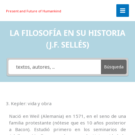
Skip
to
Present and Future
of Humankind
content
LA FILOSOFÍA EN SU HISTORIA
(J.F. SELLÉS)
Búsqueda
3. Kepler: vida y obra
Nació en Weil (Alemania) en 1571, en el seno de una
familia protestante (nótese que es 10 años posterior
a Bacon). Estudió primero en los seminarios de