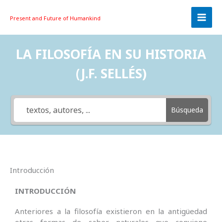
Skip
to
Present and Future
of Humankind
content
LA FILOSOFÍA EN SU HISTORIA
(J.F. SELLÉS)
Búsqueda
Introducción
INTRODUCCIÓN
Anteriores a la filosofía existieron en la antigüedad
otras formas de saber naturales que conviene