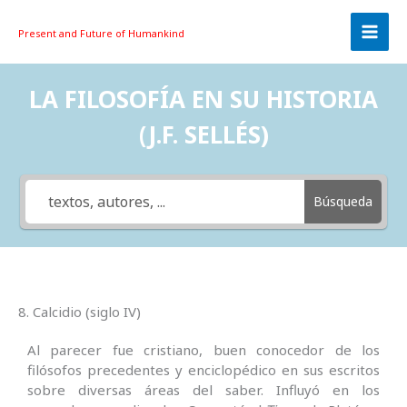
Skip
to
Present and Future
of Humankind
content
LA FILOSOFÍA EN SU HISTORIA
(J.F. SELLÉS)
Búsqueda
8. Calcidio (siglo IV)
Al parecer fue cristiano, buen conocedor de los
filósofos precedentes y enciclopédico en sus escritos
sobre diversas áreas del saber. Influyó en los