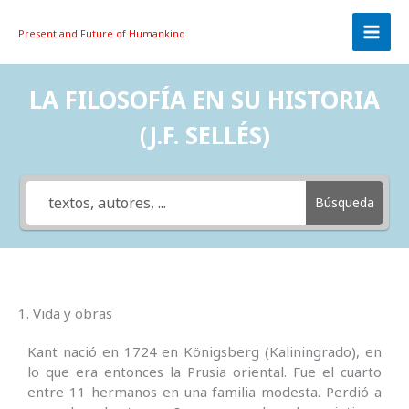
Skip
to
Present and Future
of Humankind
content
LA FILOSOFÍA EN SU HISTORIA
(J.F. SELLÉS)
Búsqueda
1. Vida y obras
Kant nació en 1724 en Königsberg (Kaliningrado), en
lo que era entonces la Prusia oriental. Fue el cuarto
entre 11 hermanos en una familia modesta. Perdió a