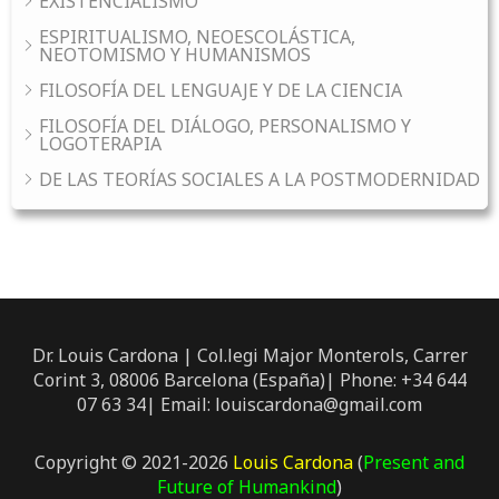
EXISTENCIALISMO
ESPIRITUALISMO, NEOESCOLÁSTICA,
NEOTOMISMO Y HUMANISMOS
FILOSOFÍA DEL LENGUAJE Y DE LA CIENCIA
FILOSOFÍA DEL DIÁLOGO, PERSONALISMO Y
LOGOTERAPIA
DE LAS TEORÍAS SOCIALES A LA POSTMODERNIDAD
Dr. Louis Cardona | Col.legi Major Monterols, Carrer
Corint 3, 08006 Barcelona (España)| Phone: +34 644
07 63 34| Email: louiscardona@gmail.com
Copyright © 2021-2026
Louis Cardona
(
Present and
Future of Humankind
)