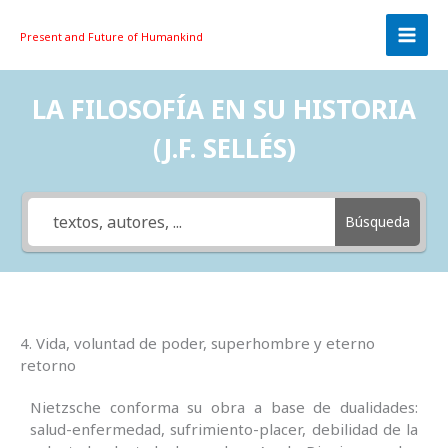
Skip
to
Present and Future
of Humankind
content
LA FILOSOFÍA EN SU HISTORIA
(J.F. SELLÉS)
Búsqueda
4. Vida, voluntad de poder, superhombre y eterno
retorno
Nietzsche conforma su obra a base de dualidades:
salud-enfermedad, sufrimiento-placer, debilidad de la