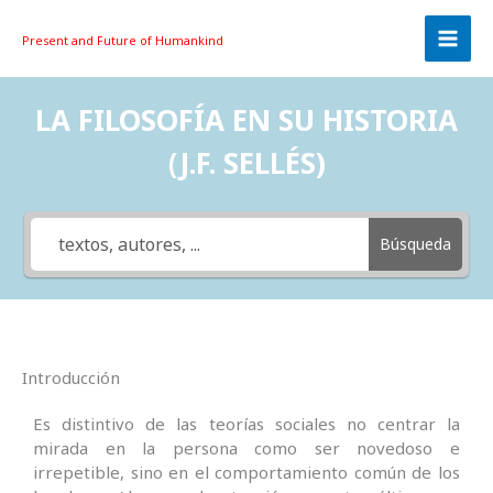
Skip
to
Present and Future
of Humankind
content
LA FILOSOFÍA EN SU HISTORIA
(J.F. SELLÉS)
Búsqueda
Introducción
Es distintivo de las teorías sociales no centrar la
mirada en la persona como ser novedoso e
irrepetible, sino en el comportamiento común de los