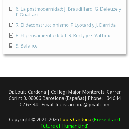
6. La postmodernidad: J. Braudillard, G. Deleuze y
F. Guattari
7. El deconstruccionismo: F. Lyotard y J. Derrida
8. El pensamiento débil: R. Rorty y G. Vattimo
9. Balance
Dr. Louis Cardona | Col.legi Major Monterols, Carrer
Corint 3, 08006 Barcelona (España)| Phone: +34 644
07 63 34| Email: louiscardona@gmail.com
Copyright © 2021-2026
Louis Cardona
(
Present and
Future of Humankind
)