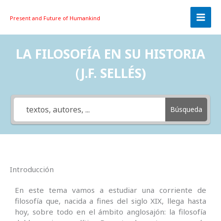
Skip
to
Present and Future
of Humankind
content
LA FILOSOFÍA EN SU HISTORIA
(J.F. SELLÉS)
Búsqueda
Introducción
En este tema vamos a estudiar una corriente de
filosofía que, nacida a fines del siglo XIX, llega hasta
hoy, sobre todo en el ámbito anglosajón: la filosofía