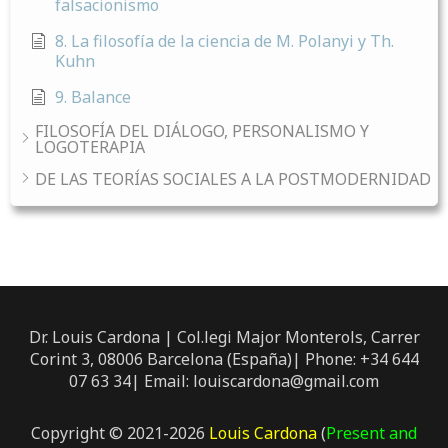
falsacionismo
8. La filosofía de la ciencia de M. Polanyi y Th.
Kuhn
9. Balance
FILOSOFÍA DEL DIÁLOGO, PERSONALISMO Y
LOGOTERAPIA
DE LAS TEORÍAS SOCIALES A LA POSTMODERNIDAD
Dr. Louis Cardona | Col.legi Major Monterols, Carrer
Corint 3, 08006 Barcelona (España)| Phone: +34 644
07 63 34| Email: louiscardona@gmail.com
Copyright © 2021-2026
Louis Cardona
(
Present and