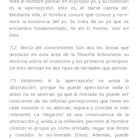
mite al hombre pensar en el propio yo, y su condición
es la ‘apercepción’, esto es, el ‘darse cuenta de’.
Mediante ella, el hombre conoce que conoce y reco­
noce la existencia del yo. Se trata de un yo que se
encuentra fundamentado, no en sí mismo, sino en
Dios.
7.2. Teoría del conocimiento.
Son dos los temas que
destacan en esta área de la filosofía leibniziana: su
doctrina sobre el innatismo y los primeros principios.
De esto derivan los dos tipos de verdades que admite.
1º) Innatismo.
A la ‘apercepción’ va unida la
‘abstracción’, porque no puede apercibirse nada si
antes no se abstrae, ya que la mónada no puede ser
consciente de las infinitas percep­ciones que tiene en
cada instante si no abstrae, separa y concibe lo más
re­levante. La ‘negación’ es una conse­cuencia de la
abstracción y, unida a la reflexión, per­mite al hombre
conocer el propio yo como limitado, negar ese límite
y concebir lo no‑limitado (Dios). Además, puede