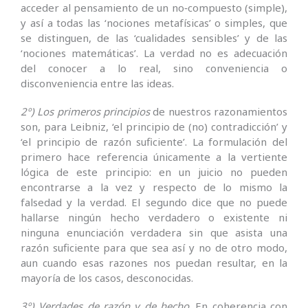
acceder al pensamiento de un no‑compuesto (sim­ple),
y así a todas las ‘nociones metafísicas’ o simples, que
se distinguen, de las ‘cualidades sensi­bles’ y de las
‘nociones matemáti­cas’. La verdad no es adecuación
del conocer a lo real, sino conveniencia o
disconveniencia entre las ideas.
2º) Los primeros principios
de nuestros razonamientos
son, para Leibniz, ‘el principio de (no) contradicción’ y
‘el principio de razón suficiente’. La formulación del
primero hace referencia únicamente a la vertiente
lógica de este principio: en un jui­cio no pueden
encontrarse a la vez y respecto de lo mismo la
falsedad y la verdad. El segundo dice que no puede
hallarse ningún hecho verdadero o existente ni
ninguna enunciación verdadera sin que asista una
razón suficiente para que sea así y no de otro modo,
aun cuando esas razones nos puedan re­sultar, en la
mayoría de los casos, desconocidas.
3º) Verdades de razón y de hecho
. En coherencia con