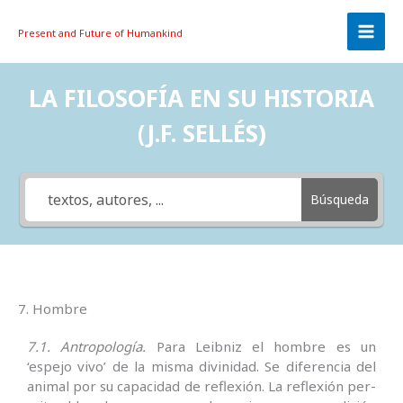
Skip
to
Present and Future
of Humankind
content
LA FILOSOFÍA EN SU HISTORIA
(J.F. SELLÉS)
Búsqueda
7. Hombre
7.1. Antropología.
Para Leibniz el hombre es un
‘espejo vivo’ de la misma divinidad. Se diferencia del
animal por su capacidad de reflexión. La re­flexión per­