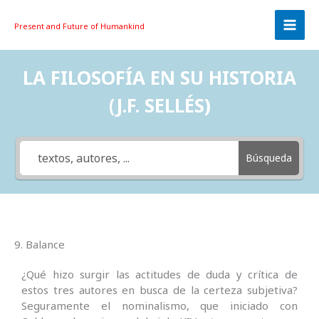
Skip
to
Present and Future
of Humankind
content
LA FILOSOFÍA EN SU HISTORIA
(J.F. SELLÉS)
Búsqueda
9. Balance
¿Qué hizo surgir las actitudes de duda y crítica de
estos tres autores en busca de la certeza subjetiva?
Seguramente el nominalismo, que iniciado con