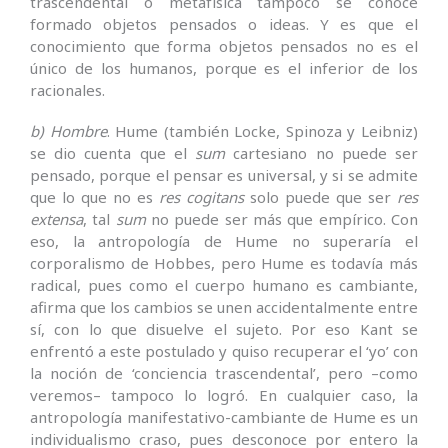
trascendental o metafísica tampoco se conoce
formado objetos pensados o ideas. Y es que el
conocimiento que forma objetos pensados no es el
único de los humanos, porque es el inferior de los
racionales.
b) Hombre
. Hume (también Locke, Spinoza y Leibniz)
se dio cuenta que el
sum
cartesiano no puede ser
pensado, porque el pensar es universal, y si se admite
que lo que no es
res cogitans
solo puede que ser
res
extensa
, tal
sum
no puede ser más que empírico. Con
eso, la antropología de Hume no superaría el
corporalismo de Hobbes, pero Hume es todavía más
radical, pues como el cuerpo humano es cambiante,
afirma que los cambios se unen accidentalmente entre
sí, con lo que disuelve el sujeto. Por eso Kant se
enfrentó a este postulado y quiso recuperar el ‘yo’ con
la noción de ‘conciencia trascendental’, pero –como
veremos– tampoco lo logró. En cualquier caso, la
antropología manifestativo-cambiante de Hume es un
individualismo craso, pues desconoce por entero la