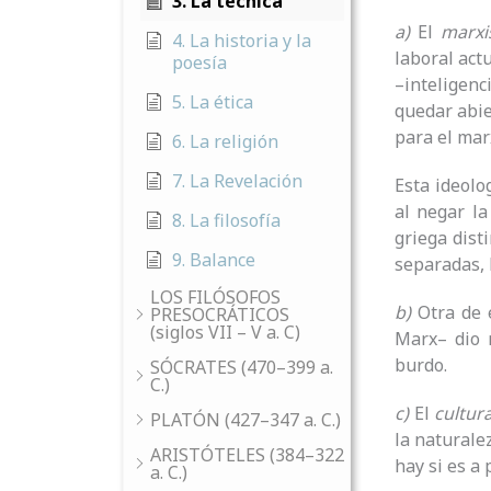
3. La técnica
a)
El
marx
4. La historia y la
laboral act
poesía
–inteligen
5. La ética
quedar abie
para el marx
6. La religión
7. La Revelación
Esta ideolo
al negar la
8. La filosofía
griega dist
9. Balance
separadas, 
LOS FILÓSOFOS
b)
Otra de 
PRESOCRÁTICOS
(siglos VII – V a. C)
Marx– dio 
burdo.
SÓCRATES (470–399 a.
C.)
c)
El
cultur
PLATÓN (427–347 a. C.)
la naturale
ARISTÓTELES (384–322
hay si es a 
a. C.)