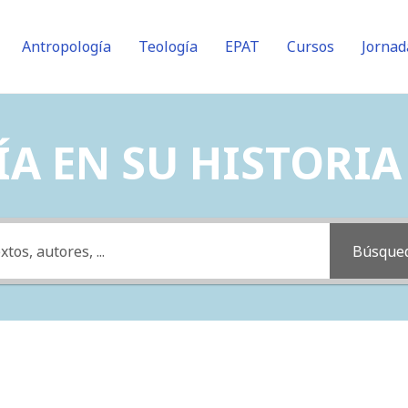
Antropología
Teología
EPAT
Cursos
Jornad
A EN SU HISTORIA (
Búsque