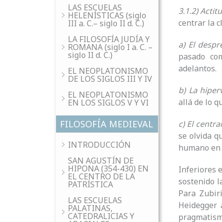
LAS ESCUELAS
3.1.2) Acti
HELENÍSTICAS (siglo
centrar la c
III a. C.– siglo II d. C.)
LA FILOSOFÍA JUDÍA Y
a)
El despr
ROMANA (siglo I a. C. –
siglo II d. C.)
pasado com
adelantos.
EL NEOPLATONISMO
DE LOS SIGLOS III Y IV
b)
La hiper
EL NEOPLATONISMO
allá de lo 
EN LOS SIGLOS V Y VI
FILOSOFÍA MEDIEVAL
c)
El centra
se olvida q
INTRODUCCIÓN
humano en p
SAN AGUSTÍN DE
HIPONA (354-430) EN
Inferiores 
EL CENTRO DE LA
sostenido l
PATRÍSTICA
Para Zubiri
LAS ESCUELAS
Heidegger 
PALATINAS,
CATEDRALICIAS Y
pragmatismo