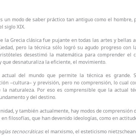
es un modo de saber práctico tan antiguo como el hombre, p
l siglo XIX.
de la Grecia clásica fue pujante en todas las artes y bellas
üedad, pero la técnica sólo logró su agudo progreso con 
 Aristóteles desestimó la matemática para comprender el 
y que desnaturaliza la eficiente, el movimiento.
 actual del mundo que permite la técnica es grande. 
ión –cultura– y previsión, pero no comprensión, lo cual c
 la naturaleza. Por eso es comprensible que la actual té
fundamento y del destino.
nidad, y también actualmente, hay modos de comprensión de
o en filosofías, que han devenido ideologías, como en actitud
ogías tecnocráticas
: el marxismo, el esteticismo nietzschea