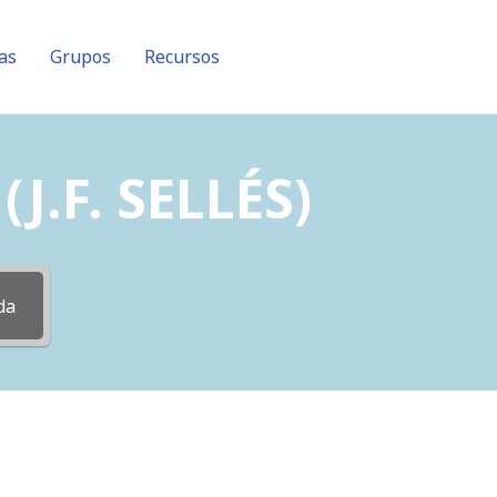
as
Grupos
Recursos
J.F. SELLÉS)
da