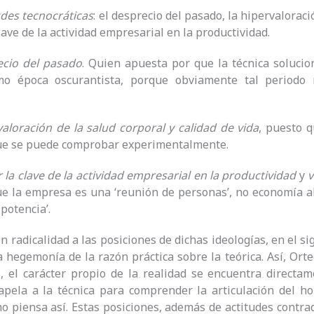
tudes tecnocráticas
: el desprecio del pasado, la hipervaloraci
lave de la actividad empresarial en la productividad.
ecio del pasado
. Quien apuesta por que la técnica solucio
o época oscurantista, porque obviamente tal periodo
valoración de la salud corporal y calidad de vida
, puesto q
que se puede comprobar experimentalmente.
r la clave de la actividad empresarial en la productividad
y
v
ue la empresa es una ‘reunión de personas’, no economía al
otencia’.
en radicalidad a las posiciones de dichas ideologías, en el s
a hegemonía de la razón práctica sobre la teórica. Así, Orteg
, el carácter propio de la realidad se encuentra directa­m
apela a la técnica para comprender la articulación del h
 piensa así. Estas posiciones, además de actitudes contradi