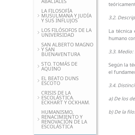
ABACIALES
teóricamente
LA FILOSOFÍA
MUSULMANA Y JUDÍA
3.2. Descrip
Y SUS INFLUJOS
LOS FILÓSOFOS DE LA
La técnica
UNIVERSIDAD
humano como
SAN ALBERTO MAGNO
Y SAN
3.3. Medio: 
BUENAVENTURA
STO. TOMÁS DE
Según la té
AQUINO
el fundamen
EL BEATO DUNS
ESCOTO
3.4. Distinc
CRISIS DE LA
ESCOLÁSTICA.
a)
De los d
ECKHART Y OCKHAM.
b)
De la filo
HUMANISMO,
RENACIMIENTO Y
RENOVACIÓN DE LA
ESCOLÁSTICA