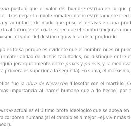
ismo
postuló que el valor del hombre estriba en lo que 
ual– tras negar la índole inmaterial e irrestrictamente cre
cia y voluntad–, de modo que puso el énfasis en una prod
rta al futuro en el cual se cree que el hombre mejorará inex
ismo, el valor del destino equivale al de lo producido.
gía es falsa porque es evidente que el hombre ni es ni pu
 inmaterialidad de dichas facultades, no distingue entre ét
inguía jerárquicamente entre
praxis
y
póiesis
, y la mediev
la primera es superior a la segunda). En suma, el marxismo,
ellas fue la
obra de Nietzsche
: ‘filosofar con el martillo’
más importancia ‘al hacer’ humano que a ‘lo hecho’; por 
alismo
actual es el último brote ideológico que se apoya en l
za corpórea humana (si el cambio es a mejor –ej. vivir más 
peor).