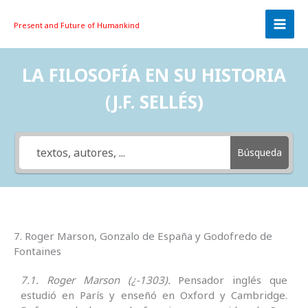
Skip
to
Present and Future
of Humankind
content
LA FILOSOFÍA EN SU HISTORIA
(J.F. SELLÉS)
Búsqueda
7. Roger Marson, Gonzalo de España y Godofredo de
Fontaines
7.1. Roger Marson (¿-1303).
Pensador inglés que
estudió en París y enseñó en Oxford y Cambridge.