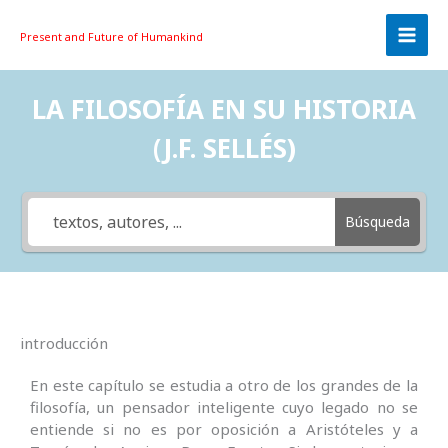
Skip
to
Present and Future
of Humankind
content
LA FILOSOFÍA EN SU HISTORIA
(J.F. SELLÉS)
Búsqueda
introducción
En este capítulo se estudia a otro de los grandes de la
filosofía, un pensador inteligente cuyo legado no se
entiende si no es por oposición a Aristóteles y a