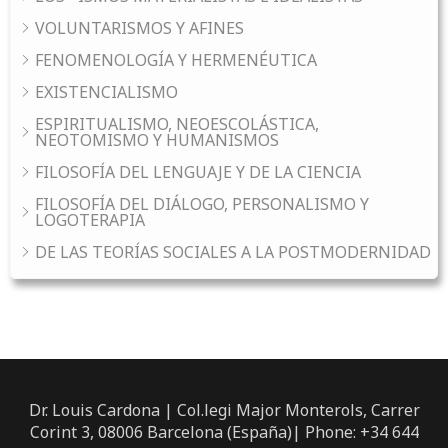
VOLUNTARISMOS Y AFINES
FENOMENOLOGÍA Y HERMENÉUTICA
EXISTENCIALISMO
ESPIRITUALISMO, NEOESCOLÁSTICA,
NEOTOMISMO Y HUMANISMOS
FILOSOFÍA DEL LENGUAJE Y DE LA CIENCIA
FILOSOFÍA DEL DIÁLOGO, PERSONALISMO Y
LOGOTERAPIA
DE LAS TEORÍAS SOCIALES A LA POSTMODERNIDAD
Dr. Louis Cardona | Col.legi Major Monterols, Carrer
Corint 3, 08006 Barcelona (España)| Phone: +34 644