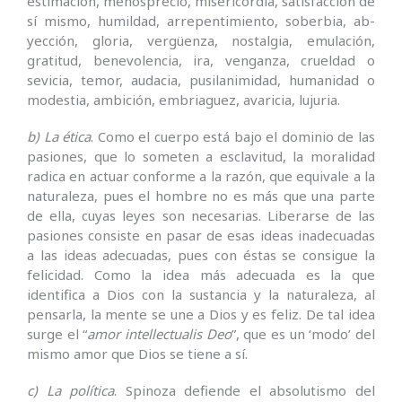
estimación, menosprecio, misericordia, satisfacción de
sí mismo, humildad, arrepentimiento, so­berbia, ab­
yección, gloria, vergüenza, nostalgia, emulación,
gratitud, benevolencia, ira, venganza, crueldad o
sevicia, temor, audacia, pusilanimidad, humanidad o
modestia, ambición, embriaguez, avaricia, lujuria.
b) La ética
. Como el cuerpo está bajo el dominio de las
pasiones, que lo someten a esclavitud, la moralidad
radica en actuar conforme a la razón, que equivale a la
naturaleza, pues el hombre no es más que una parte
de ella, cuyas leyes son necesarias. Liberarse de las
pasiones consiste en pasar de esas ideas inadecuadas
a las ideas adecuadas, pues con éstas se consigue la
felicidad. Como la idea más adecuada es la que
identifica a Dios con la sustancia y la naturaleza, al
pensarla, la mente se une a Dios y es feliz. De tal idea
surge el “
amor intellectualis Deo
”, que es un ‘modo’ del
mismo amor que Dios se tiene a sí.
c) La política
. Spinoza defiende el absolutismo del