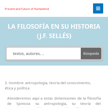
Skip
to
Present and Future
of Humankind
content
LA FILOSOFÍA EN SU HISTORIA
(J.F. SELLÉS)
Búsqueda
3. Hombre: antropología, teoría del conocimiento,
ética y política
Atenderemos aquí a estas dimensiones de la filosofía
de Spinoza: su antropología, su teoría del