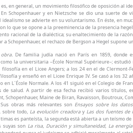
o es, en general, un movimiento filosófico de oposición al id
. En Schopenhauer y en Nietzsche se dio una suerte de vi
l idealismo se advierte en su voluntarismo. En éste, en mu
 con lo que se opone a la preeminencia de la presencia hegel
nto racional de la dialéctica; su enaltecimiento de la razón 
r a Schopenhauer, el rechazo de Bergson a Hegel supone un
y obra.
De familia judía nació en París en 1859, donde e
como la universitaria –École Normal Supérieure–; estudió m
 filosofía en el Licee Angers; a los 24 en el de Clermont-Fe
filosofía y enseñó en el Licee Enrique IV. Se casó a los 32
io en L´École Normale. A los 41 siguió en el Colegio de Fr
 de salud. A partir de esa fecha recibió varios títulos, e
nt, Schopenhauer, Maine de Biran, Ravaisson, Boutroux, Comte
. Sus obras más relevantes son
Ensayos sobre los datos
y, sobre todo,
La evolución creadora
y
Las dos fuentes de l
ltimas es panteísta, la segunda está abierta a un teísmo de
s suyas son
La risa
,
Duración y simultaneidad
,
La energía 