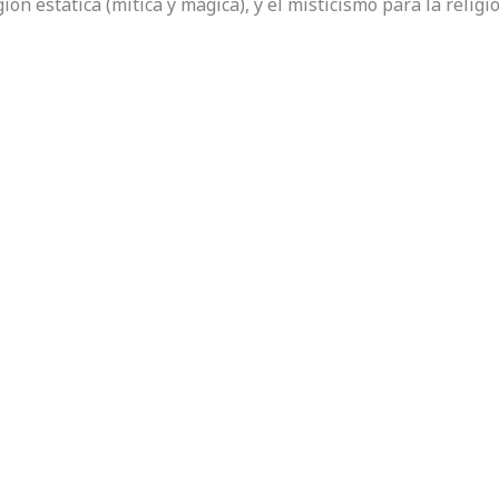
gión estática (mítica y mágica), y el misticismo para la reli