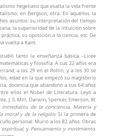
ealismo hegeliano que exalta la vida frente
talismo; en Bergson, otra. En aquéllos la
chos asuntos: su interpretación del tiempo
iana; la superioridad de la intuición sobre
práctica, su oposición a la ciencia, etc. De
a vuelta a Kant.
studió tanto la enseñanza básica –Licee
atemáticas y filosofía. A sus 22 años era
rrand; a los 29 en el Rollin, y a los 30 se
 años, edad en la que empezó su magisterio
ancia, docencia que abandonó a sus 64 años
ntre ellos el Nobel de Literatura. Leyó a
, J. S. Mill, Darwin, Spencer, Emerson, W.
 inmediatos de la conciencia
,
Materia y
a moral y de la religión
. Si la primera de
 cuño personal. Murió a los 82 años. Obras
espiritual
, y
Pensamiento y movimiento
.