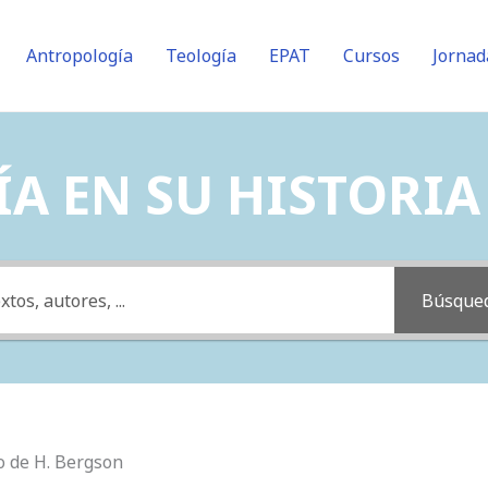
Antropología
Teología
EPAT
Cursos
Jornad
A EN SU HISTORIA (
Búsque
mo de H. Bergson