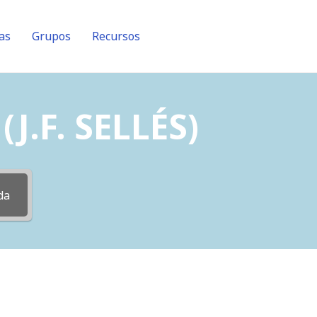
as
Grupos
Recursos
J.F. SELLÉS)
da