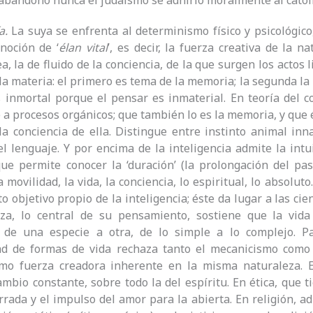
bandonó nunca el judaísmo se adhirió moralmente al catol
a.
La suya se enfrenta al determinismo físico y psicológico,
noción de ‘
élan vital
’, es decir, la fuerza creativa de la n
sea, la de fluido de la conciencia, de la que surgen los actos
 la materia: el primero es tema de la memoria; la segunda la 
 inmortal porque el pensar es inmaterial. En teoría del 
e a procesos orgánicos; que también lo es la memoria, y que é
la conciencia de ella. Distingue entre instinto animal in
l lenguaje. Y por encima de la inteligencia admite la intu
que permite conocer la ‘duración’ (la prolongación del p
a movilidad, la vida, la conciencia, lo espiritual, lo absoluto
 objetivo propio de la inteligencia; éste da lugar a las cienc
eza, lo central de su pensamiento, sostiene que la vida 
 de una especie a otra, de lo simple a lo complejo. Pa
dad de formas de vida rechaza tanto el mecanicismo como
mo fuerza creadora inherente en la misma naturaleza. E
ambio constante, sobre todo la del espíritu. En ética, que t
rrada y el impulso del amor para la abierta. En religión, a