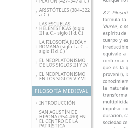
Aunque no a
PLATÓN (427–347 a. C.)
ARISTÓTELES (384–322
8.2. Filosofí
a. C.)
formula la 
LAS ESCUELAS
‘
durée
’, o 
HELENÍSTICAS (siglo
III a. C.– siglo II d. C.)
espíritu de
cuerpo y es
LA FILOSOFÍA JUDÍA Y
ROMANA (siglo I a. C. –
irreductibl
siglo II d. C.)
equivale a 
EL NEOPLATONISMO
conformar e
DE LOS SIGLOS III Y IV
que es la 
EL NEOPLATONISMO
provenir), l
EN LOS SIGLOS V Y VI
conocimiento
la natural
FILOSOFÍA MEDIEVAL
transforma
multiplici
INTRODUCCIÓN
impulso co
SAN AGUSTÍN DE
duración, c
HIPONA (354-430) EN
EL CENTRO DE LA
sociedad ce
PATRÍSTICA