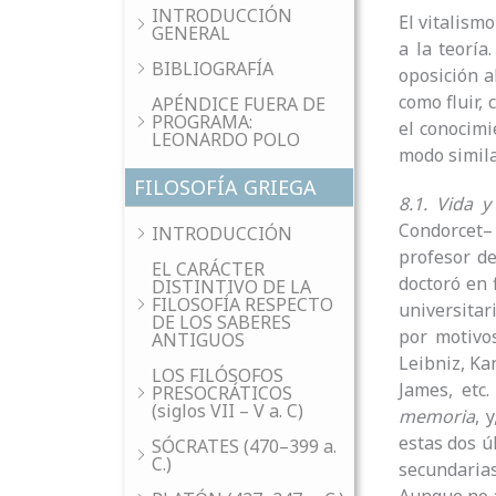
INTRODUCCIÓN
El vitalism
GENERAL
a la teoría
BIBLIOGRAFÍA
oposición a
como fluir,
APÉNDICE FUERA DE
PROGRAMA:
el conocimie
LEONARDO POLO
modo simila
FILOSOFÍA GRIEGA
8.1. Vida 
Condorcet– 
INTRODUCCIÓN
profesor de
EL CARÁCTER
doctoró en 
DISTINTIVO DE LA
FILOSOFÍA RESPECTO
universitar
DE LOS SABERES
por motivos
ANTIGUOS
Leibniz, Ka
LOS FILÓSOFOS
James, etc
PRESOCRÁTICOS
(siglos VII – V a. C)
memoria
, 
estas dos ú
SÓCRATES (470–399 a.
C.)
secundaria