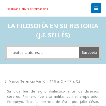
Skip
to
Present and Future
of Humankind
content
LA FILOSOFÍA EN SU HISTORIA
(J.F. SELLÉS)
Búsqueda
3. Marco Terencio Varrón (116 a. C. – 17 a. C.)
Su vida fue de signo dialéctico ante los diversos
césares. Primero fue alto militar con el emperador
Pompeyo. Tras la derrota de éste por Julio César,