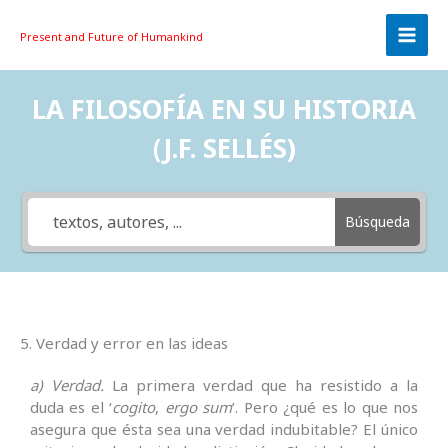
Skip
to
Present and Future
of Humankind
content
LA FILOSOFÍA EN SU HISTORIA
(J.F. SELLÉS)
Búsqueda
5. Verdad y error en las ideas
a) Verdad.
La primera verdad que ha resistido a la
duda es el ‘
cogito
,
ergo sum
’. Pero ¿qué es lo que nos
asegura que ésta sea una verdad indubitable? El único