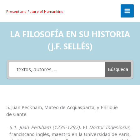
Skip
to
Present and Future
of Humankind
content
LA FILOSOFÍA EN SU HISTORIA
(J.F. SELLÉS)
Búsqueda
5. Juan Peckham, Mateo de Acquasparta, y Enrique
de Gante
5.1. Juan Peckham (1235-1292).
El
Doctor Ingeniosus
,
franciscano inglés, maestro en la Universidad de París,