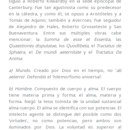
siguió a Roberto Kilwardby en la sede episcopal de
Canterbury. Fue tan agustinista como su predecesor
en la cátedra, y como él, se opuso a Aristóteles y a
Tomás de Aquino; también a Averroes. Fue seguidor
de Alejandro de Hales, Roberto Grosseteste y San
Buenaventura. Entre sus múltiples obras cabe
mencionar: la
Summa de esse et Essentia,
las
Quaestiones disputatae,
los
Quodlibeta,
el
Tractatus de
Sphaera,
el
De mundi aeternitate
y el
Tractatus De
Anima.
a) Mundo.
Creado por Dios en el tiempo, no ‘
ab
aeterno
’. Defendió el ‘hilemorfismo universal’.
b) Hombre.
Compuesto de cuerpo y alma. El cuerpo
tiene materia prima y forma; el alma, materia y
forma. Negó la tesis tomista de la unidad sustancial
alma-cuerpo. El alma se identifica con sus potencias. El
intelecto agente se distingue del posible como dos
‘virtudes’, no como potencias, pero ambos son
iluminados por Dios. La voluntad es superior al