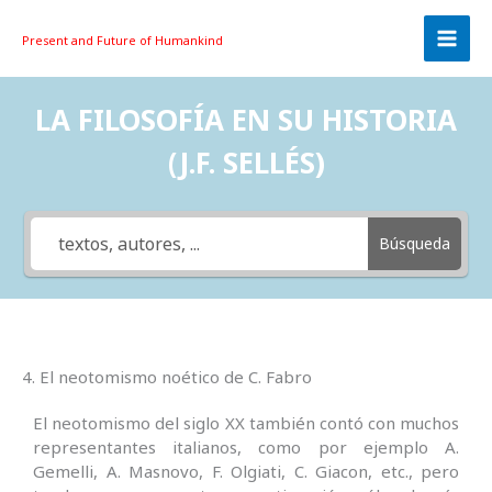
Skip
to
Present and Future
of Humankind
content
LA FILOSOFÍA EN SU HISTORIA
(J.F. SELLÉS)
Búsqueda
4. El neotomismo noético de C. Fabro
El neotomismo del siglo XX también contó con muchos
representantes italianos, como por ejemplo A.
Gemelli, A. Masnovo, F. Olgiati, C. Giacon, etc., pero