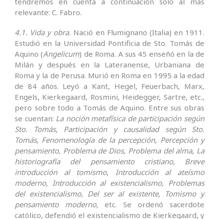
tendremos en cuenta a continuación sólo al más
relevante: C. Fabro.
4.1. Vida y obra.
Nació en Flumignano (Italia) en 1911.
Estudió en la Universidad Pontificia de Sto. Tomás de
Aquino (
Angelicum
) de Roma. A sus 45 enseñó en la de
Milán y después en la Lateranense, Urbaniana de
Roma y la de Perusa. Murió en Roma en 1995 a la edad
de 84 años. Leyó a Kant, Hegel, Feuerbach, Marx,
Engels, Kierkegaard, Rosmini, Heidegger, Sartre, etc.,
pero sobre todo a Tomás de Aquino. Entre sus obras
se cuentan:
La noción metafísica de participación según
Sto. Tomás
,
Participación y causalidad según Sto.
Tomás
,
Fenomenología de la percepción
,
Percepción y
pensamiento
,
Problema de Dios
,
Problema del alma
,
La
historiografía del pensamiento cristiano
,
Breve
introducción al tomismo
,
Introducción al ateísmo
moderno
,
Introducción al existencialismo
,
Problemas
del existencialismo
,
Del ser al existente
,
Tomismo y
pensamiento moderno
, etc. Se ordenó sacerdote
católico, defendió el existencialismo de Kierkegaard, y