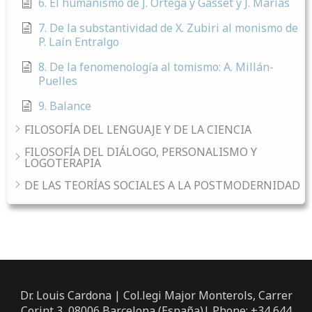
6. El humanismo de J. Ortega y Gasset y J. Marías
7. De la substantividad de X. Zubiri al monismo de
P. Laín Entralgo
8. De la fenomenología al tomismo: A. Millán-
Puelles
9. Balance
FILOSOFÍA DEL LENGUAJE Y DE LA CIENCIA
FILOSOFÍA DEL DIÁLOGO, PERSONALISMO Y
LOGOTERAPIA
DE LAS TEORÍAS SOCIALES A LA POSTMODERNIDAD
Dr. Louis Cardona | Col.legi Major Monterols, Carrer
Corint 3, 08006 Barcelona (España)| Phone: +34 644