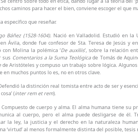
. Se centró sobre todo en ética, dando lugar a la teoría del 
hos caminos para hacer el bien, conviene escoger el que má
a específico que reseñar.
go Báñez (1528-1604).
Nació en Valladolid. Estudió en l
en Ávila, donde fue confesor de Sta. Teresa de Jesús y e
 con Molina la polémica ‘
De auxiliis
’, sobre la relación en
r sus
Comentarios a la
Suma Teológica
de Tomás de Aquin
e
de Aristóteles y compuso un trabajo sobre lógica
.
Algunos 
 en muchos puntos lo es, no en otros clave.
Defendió la distinción real tomista entre acto de ser y esenc
 cosa’ (
inter rem et rem
).
.
Compuesto de cuerpo y alma. El alma humana tiene su prop
munica al cuerpo, pero el alma puede desligarse de él. T
ar la ley, la justicia y el derecho en la naturaleza human
na ‘virtud’ al menos formalmente distinta del posible, tesis