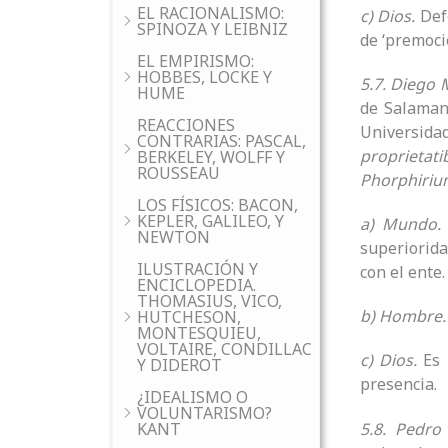
EL RACIONALISMO:
c) Dios.
Def
SPINOZA Y LEIBNIZ
de ‘premoció
EL EMPIRISMO:
HOBBES, LOCKE Y
5.7. Diego 
HUME
de Salamanc
REACCIONES
Universid
CONTRARIAS: PASCAL,
proprietati
BERKELEY, WOLFF Y
ROUSSEAU
Phorphirium
LOS FÍSICOS: BACON,
KEPLER, GALILEO, Y
a) Mundo
NEWTON
superiorida
ILUSTRACIÓN Y
con el ente
ENCICLOPEDIA.
THOMASIUS, VICO,
b) Hombre
HUTCHESON,
MONTESQUIEU,
VOLTAIRE, CONDILLAC
c) Dios.
Es 
Y DIDEROT
presencia.
¿IDEALISMO O
VOLUNTARISMO?
5.8. Pedro
KANT