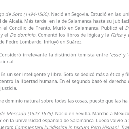
go de Soto (1494-1560).
Nació en Segovia. Estudió en las uni
 de Alcalá. Más tarde, en la de Salamanca hasta su jubilac
n el Concilio de Trento. Murió en Salamanca. Publicó el
D
,
y el
De dominio.
Comentó los libros de lógica y la
Física
y
de Pedro Lombardo. Influyó en Suárez.
 Consideró irrelevante la distinción tomista entre ‘
esse
’ y ‘
cional.
. Es un ser inteligente y libre. Soto se dedicó más a ética y f
centro la libertad humana. En el segundo basó el derecho en
justicia.
ene dominio natural sobre todas las cosas, puesto que las ha 
 de Mercado (1523-1575).
Nació en Sevilla. Marchó a Méxic
Y en la universidad española de Salamanca. Luego volvió a 
fueron:
Commentarii lucidissimi in textum Petri Hispani
,
Tra