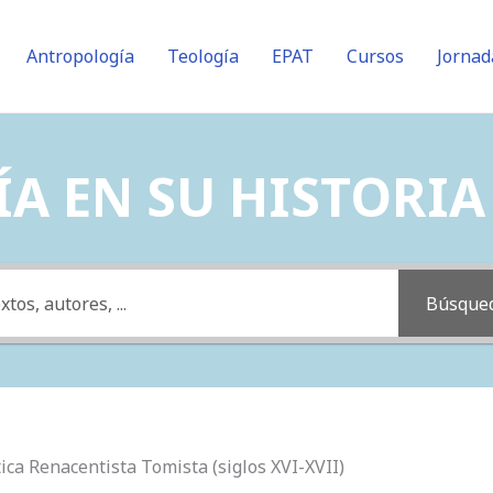
Antropología
Teología
EPAT
Cursos
Jornad
A EN SU HISTORIA (
Búsque
tica Renacentista Tomista (siglos XVI-XVII)