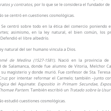
ratos y contratos
, por lo que se le considera el fundador de
 No se centró en cuestiones cosmológicas.
. Se centró sobre todo en la ética del comercio poniendo en
artes; asimismo, en la ley natural, el bien común, los p
 Defendió el libre albedrío.
ley natural del ser humano vincula a Dios.
lomé de Medina (1527-1581).
Nació en la provincia de 
d de Salamanca, donde fue alumno de Vitoria, Melchor C
u magisterio y donde murió. Fue confesor de Sta. Teresa 
Cruz por intentar reformar el Carmelo; también –junto co
gica
del Aquinate:
Expositio in Primam Secundae
,
Expos
 Thomae Partem
. También escribió un
Tratado sobre la Usur
 No estudió cuestiones cosmológicas.