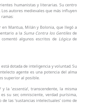
rientes humanistas y literarias. Su centro
a. Los autores medievales que más influyen
s ramas:
r en Mantua, Milán y Bolonia, que llegó a
mentario a la
Suma Contra los Gentiles
de
n comentó algunos escritos de
Lógica
de
 está dotada de inteligencia y voluntad. Su
intelecto agente es una potencia del alma
es superior al posible.
e
’ y la ‘
essentia
’, transcendente, la misma
 es su ser, omnisciente, verdad purísima,
to de las ‘sustancias intelectuales’ como de