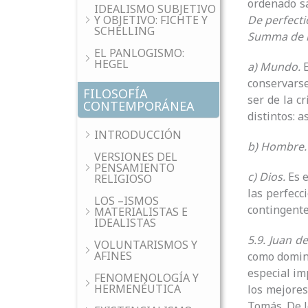
ordenado sa
IDEALISMO SUBJETIVO
De perfecti
Y OBJETIVO: FICHTE Y
SCHELLING
Summa de 
EL PANLOGISMO:
HEGEL
a) Mundo.
conservarse
FILOSOFÍA
ser de la c
CONTEMPORÁNEA
distintos: a
INTRODUCCIÓN
b) Hombre
VERSIONES DEL
PENSAMIENTO
c) Dios.
Es 
RELIGIOSO
las perfecc
LOS –ISMOS
contingentes
MATERIALISTAS E
IDEALISTAS
5.9. Juan d
VOLUNTARISMOS Y
AFINES
como domini
especial im
FENOMENOLOGÍA Y
HERMENÉUTICA
los mejores
Tomás. De l