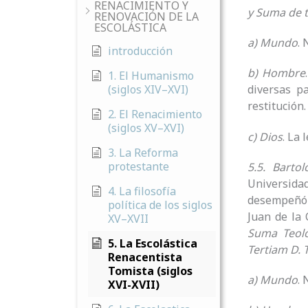
RENACIMIENTO Y
y
Suma de t
RENOVACIÓN DE LA
ESCOLÁSTICA
a) Mundo
.
introducción
b) Hombre
1. El Humanismo
(siglos XIV–XVI)
diversas p
restitución.
2. El Renacimiento
(siglos XV–XVI)
c) Dios
. La 
3. La Reforma
protestante
5.5. Barto
Universida
4. La filosofía
desempeñó s
política de los siglos
Juan de la 
XV–XVII
Suma Teoló
5. La Escolástica
Tertiam D.
Renacentista
Tomista (siglos
a) Mundo
.
XVI-XVII)