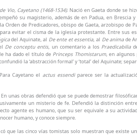
de Vio, Cayetano (1468-1534)
. Nació en Gaeta donde se hiz
empeñó su magisterio, además de en Padua, en Brescia y P
la Orden de Predicadores, obispo de Gaeta, arzobispo de Pal
para evitar el cisma de la iglesia protestante. Entre sus es
gica
del Aquinate, al
De ente et essentia
, al
De anima
de Ar
 el
De conceptu entis
, un comentario a los
Praedicabilia
de
e ha dado el título de
Princeps Thomistarum
, en algunos
 confundió la ‘abstracción formal’ y ‘total’ del Aquinate; sepa
 Para Cayetano el
actus essendi
parece ser la actualizaci
. En unas obras defendió que se puede demostrar filosófica
lusivamente un misterio de fe. Defendió la distinción en
lecto agente es humano, que su ser equivale a su activida
onocer humano, y conoce siempre.
dicó que las cinco vías tomistas solo muestran que existe un