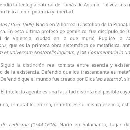
endió la teología natural de Tomás de Aquino. Tal vez sus 
n física’, omnipotencia y libertad.
Mas (1553-1608).
Nació en Villarreal (Castellón de la Plana).
a. En esta última profesó de dominico, fue discípulo de 
ad de Valencia, ciudad en la que murió. Publicó la
M
bus
, que es la primera obra sistemática de metafísica, ant
 et universam Aristotelis logicam
, y los
Commentaria in uni
.
Siguió la distinción real tomista entre esencia y exist
d de la existencia. Defendió que los trascendentales metafís
. Defendió que el mundo fue creado por Dios ‘
ab aeterno
’, s
.
El intelecto agente es una facultad distinta del posible cuy
uno, inmutable, eterno, infinito; es su misma esencia; est
 de Ledesma (1544-1616)
. Nació en Salamanca, lugar do