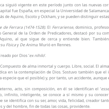
ica siguió vigente en este período junto con las nuevas cor
capital fue España, en especial la Universidad de Salamanc
s de Aquino, Escoto y Ockham, y se pueden distinguir esta
tre de Ferrara (1474-1528).
El
Ferrariense
, dominico, profeso
o General de la Orden de Predicadores, destacó por su co
quino, al que sigue de cerca y entiende bien. Tambié
, su
Física
y
De Anima
. Murió en Rennes.
Creado por Dios ‘
ex nihilo
’.
. Compuesto de alma inmortal y cuerpo. Libre, social. El alma
adica en la contemplación de Dios. Sostuvo también que el 
a especie que el posible) y, por tanto, un accidente, aunque 
 eterno, acto, sin composición, en él se identifican el ‘
ess
, infinito, inteligente, se conoce a sí mismo y su conocer
 se identifica con su ser, amor, vida, felicidad, creador tan
s y del hombre, fin de todas las cosas, providente.