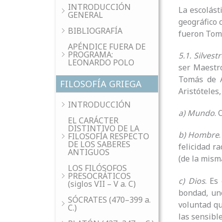
INTRODUCCIÓN
La escolást
GENERAL
geográfico 
BIBLIOGRAFÍA
fueron Tomá
APÉNDICE FUERA DE
PROGRAMA:
5.1. Silves
LEONARDO POLO
ser Maestr
Tomás de A
FILOSOFÍA GRIEGA
Aristóteles
INTRODUCCIÓN
a) Mundo
. 
EL CARÁCTER
DISTINTIVO DE LA
b) Hombre
FILOSOFÍA RESPECTO
DE LOS SABERES
felicidad r
ANTIGUOS
(de la mism
LOS FILÓSOFOS
PRESOCRÁTICOS
c) Dios
. Es
(siglos VII – V a. C)
bondad, uno
SÓCRATES (470–399 a.
voluntad que
C.)
las sensible