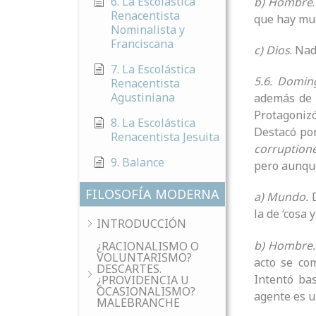
6. La Escolastica
b) Hombre
Renacentista
que hay muc
Nominalista y
Franciscana
c) Dios
. Nad
7. La Escolástica
5.6. Domin
Renacentista
Agustiniana
además de 
Protagonizó
8. La Escolástica
Destacó po
Renacentista Jesuita
corruption
9. Balance
pero aunque
FILOSOFÍA MODERNA
a) Mundo.
la de ‘cosa y
INTRODUCCIÓN
b) Hombre
¿RACIONALISMO O
VOLUNTARISMO?
acto se co
DESCARTES.
Intentó bas
¿PROVIDENCIA U
OCASIONALISMO?
agente es u
MALEBRANCHE