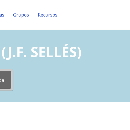
as
Grupos
Recursos
J.F. SELLÉS)
da