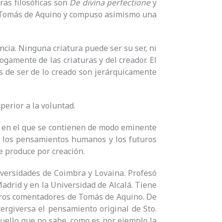
ras filosóficas son
De divina perfectione
y
Tomás de Aquino y compuso asimismo una
encia. Ninguna criatura puede ser su ser, ni
ogamente de las criaturas y del creador. El
os de ser de lo creado son jerárquicamente
perior a la voluntad.
er, en el que se contienen de modo eminente
o, los pensamientos humanos y los futuros
se produce por creación.
iversidades de Coimbra y Lovaina. Profesó
drid y en la Universidad de Alcalá. Tiene
ceros comentadores de Tomás de Aquino. De
ergiversa el pensamiento original de Sto.
uello que no sabe, como es por ejemplo la