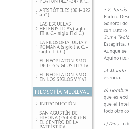
PLATÓN (427–347 a. C.)
5.2. Tomás 
ARISTÓTELES (384–322
a. C.)
Padua. Des
General de 
LAS ESCUELAS
HELENÍSTICAS (siglo
con Lutero 
III a. C.– siglo II d. C.)
Suma Teoló
LA FILOSOFÍA JUDÍA Y
Estagirita,
ROMANA (siglo I a. C. –
Aunque se l
siglo II d. C.)
Aquino (i.e.
EL NEOPLATONISMO
DE LOS SIGLOS III Y IV
a) Mundo
.
EL NEOPLATONISMO
esencia.
EN LOS SIGLOS V Y VI
b) Hombre
FILOSOFÍA MEDIEVAL
que es exc
INTRODUCCIÓN
que el inte
todo otro c
SAN AGUSTÍN DE
HIPONA (354-430) EN
EL CENTRO DE LA
c) Dios
. In
PATRÍSTICA