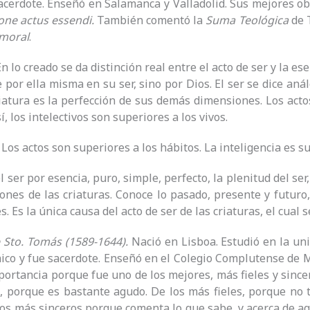
cerdote. Enseñó en Salamanca y Valladolid. Sus mejores ob
one actus essendi.
También comentó la
Suma Teológica
de 
moral
.
En lo creado se da distinción real entre el acto de ser y la es
 por ella misma en su ser, sino por Dios. El ser se dice anál
riatura es la perfección de sus demás dimensiones. Los act
sí, los intelectivos son superiores a los vivos.
.
Los actos son superiores a los hábitos. La inteligencia es su
el ser por esencia, puro, simple, perfecto, la plenitud del s
iones de las criaturas. Conoce lo pasado, presente y futur
. Es la única causa del acto de ser de las criaturas, el cual 
e Sto. Tomás (1589-1644).
Nació en Lisboa. Estudió en la un
co y fue sacerdote. Enseñó en el Colegio Complutense de Ma
portancia porque fue uno de los mejores, más fieles y sin
, porque es bastante agudo. De los más fieles, porque no t
os más sinceros porque comenta lo que sabe, y acerca de aq