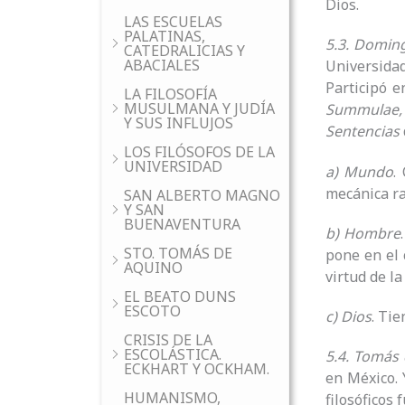
Dios.
LAS ESCUELAS
PALATINAS,
5.3. Domin
CATEDRALICIAS Y
ABACIALES
Universidad
Participó e
LA FILOSOFÍA
MUSULMANA Y JUDÍA
Summulae
Y SUS INFLUJOS
Sentencias
LOS FILÓSOFOS DE LA
UNIVERSIDAD
a) Mundo
.
mecánica ra
SAN ALBERTO MAGNO
Y SAN
BUENAVENTURA
b) Hombre
STO. TOMÁS DE
pone en el 
AQUINO
virtud de la 
EL BEATO DUNS
ESCOTO
c) Dios
. Ti
CRISIS DE LA
ESCOLÁSTICA.
5.4. Tomás
ECKHART Y OCKHAM.
en México. 
HUMANISMO,
filosóficos 