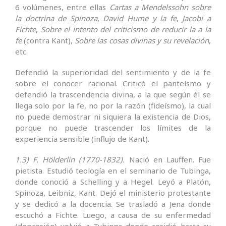
6 volúmenes, entre ellas
Cartas a Mendelssohn sobre
la doctrina de Spinoza
,
David Hume y la fe
,
Jacobi a
Fichte
,
Sobre el intento del criticismo de reducir la a la
fe
(contra Kant),
Sobre las cosas divinas y su revelación
,
etc.
Defendió la superioridad del sentimiento y de la fe
sobre el conocer racional. Criticó el panteísmo y
defendió la trascendencia divina, a la que según él se
llega solo por la fe, no por la razón (fideísmo), la cual
no puede demostrar ni siquiera la existencia de Dios,
porque no puede trascender los límites de la
experiencia sensible (influjo de Kant).
1.3) F. Hölderlin (1770-1832).
Nació en Lauffen. Fue
pietista. Estudió teología en el seminario de Tubinga,
donde conoció a Schelling y a Hegel. Leyó a Platón,
Spinoza, Leibniz, Kant. Dejó el ministerio protestante
y se dedicó a la docencia. Se trasladó a Jena donde
escuchó a Fichte. Luego, a causa de su enfermedad
(depresión) volvió a Tubinga donde residió hasta su