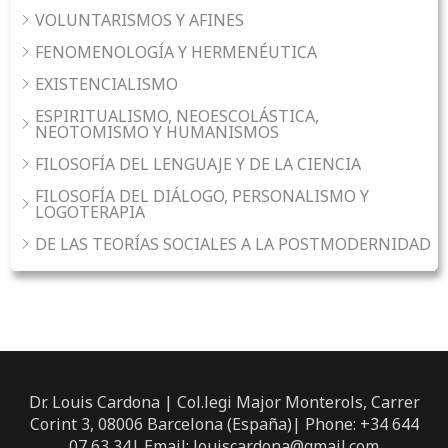
VOLUNTARISMOS Y AFINES
FENOMENOLOGÍA Y HERMENÉUTICA
EXISTENCIALISMO
ESPIRITUALISMO, NEOESCOLÁSTICA,
NEOTOMISMO Y HUMANISMOS
FILOSOFÍA DEL LENGUAJE Y DE LA CIENCIA
FILOSOFÍA DEL DIÁLOGO, PERSONALISMO Y
LOGOTERAPIA
DE LAS TEORÍAS SOCIALES A LA POSTMODERNIDAD
Dr. Louis Cardona | Col.legi Major Monterols, Carrer
Corint 3, 08006 Barcelona (España)| Phone: +34 644
07 63 34| Email: louiscardona@gmail.com