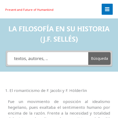
Skip
to
Present and Future
of Humankind
content
LA FILOSOFÍA EN SU HISTORIA
(J.F. SELLÉS)
Búsqueda
1. El romanticismo de F. Jacobi y F. Hölderlin
Fue un movimiento de oposición al idealismo
hegeliano, pues exaltaba el sentimiento humano por
encima de la razón. Frente a la necesidad y totalidad