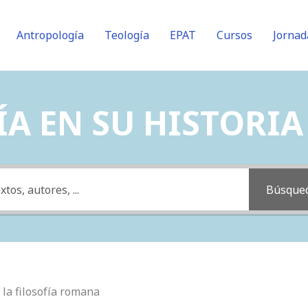
Antropología
Teología
EPAT
Cursos
Jornad
A EN SU HISTORIA (
Búsque
e la filosofía romana