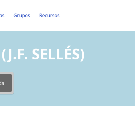
as
Grupos
Recursos
J.F. SELLÉS)
da