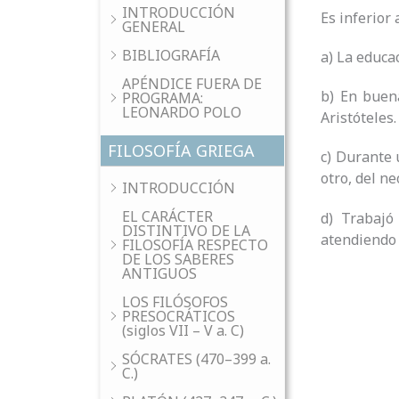
INTRODUCCIÓN
Es inferior 
GENERAL
BIBLIOGRAFÍA
a) La educac
APÉNDICE FUERA DE
b) En buen
PROGRAMA:
LEONARDO POLO
Aristóteles.
FILOSOFÍA GRIEGA
c) Durante 
otro, del n
INTRODUCCIÓN
EL CARÁCTER
d) Trabajó 
DISTINTIVO DE LA
atendiendo 
FILOSOFÍA RESPECTO
DE LOS SABERES
ANTIGUOS
LOS FILÓSOFOS
PRESOCRÁTICOS
(siglos VII – V a. C)
SÓCRATES (470–399 a.
C.)