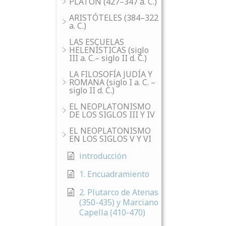
PLATÓN (427–347 a. C.)
ARISTÓTELES (384–322
a. C.)
LAS ESCUELAS
HELENÍSTICAS (siglo
III a. C.– siglo II d. C.)
LA FILOSOFÍA JUDÍA Y
ROMANA (siglo I a. C. –
siglo II d. C.)
EL NEOPLATONISMO
DE LOS SIGLOS III Y IV
EL NEOPLATONISMO
EN LOS SIGLOS V Y VI
introducción
1. Encuadramiento
2. Plutarco de Atenas
(350-435) y Marciano
Capella (410-470)