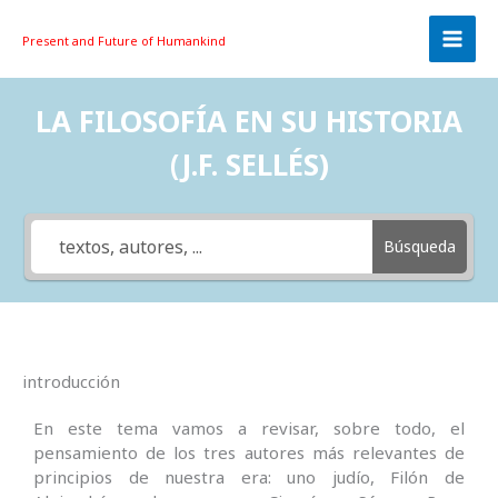
Skip
to
Present and Future
of Humankind
content
LA FILOSOFÍA EN SU HISTORIA
(J.F. SELLÉS)
Búsqueda
introducción
En este tema vamos a revisar, sobre todo, el
pensamiento de los tres autores más relevantes de
principios de nuestra era: uno judío, Filón de