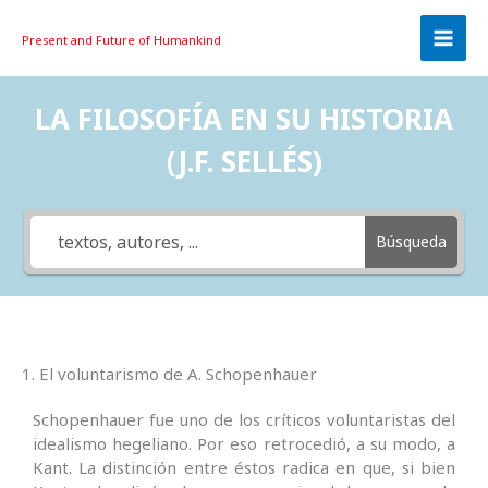
Skip
to
Present and Future
of Humankind
content
LA FILOSOFÍA EN SU HISTORIA
(J.F. SELLÉS)
Búsqueda
1. El voluntarismo de A. Schopenhauer
Schopenhauer fue uno de los críticos voluntaristas del
idealismo hegeliano. Por eso retrocedió, a su modo, a
Kant. La distinción entre éstos radica en que, si bien