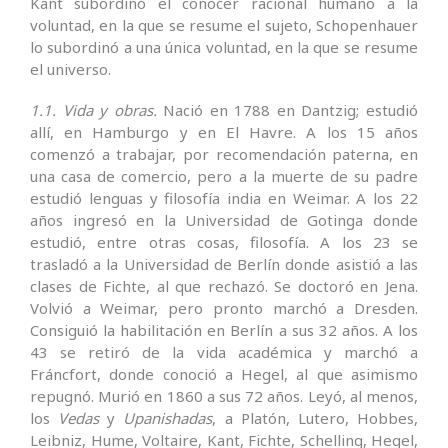
Kant subordinó el conocer racional humano a la
voluntad, en la que se resume el sujeto, Schopenhauer
lo subordinó a una única voluntad, en la que se resume
el universo.
1.1. Vida y obras.
Nació en 1788 en Dantzig; estudió
allí, en Hamburgo y en El Havre. A los 15 años
comenzó a trabajar, por recomendación paterna, en
una casa de comercio, pero a la muerte de su padre
estudió lenguas y filosofía india en Weimar. A los 22
años ingresó en la Universidad de Gotinga donde
estudió, entre otras cosas, filosofía. A los 23 se
trasladó a la Universidad de Berlín donde asistió a las
clases de Fichte, al que rechazó. Se doctoró en Jena.
Volvió a Weimar, pero pronto marchó a Dresden.
Consiguió la habilitación en Berlín a sus 32 años. A los
43 se retiró de la vida académica y marchó a
Fráncfort, donde conoció a Hegel, al que asimismo
repugnó. Murió en 1860 a sus 72 años. Leyó, al menos,
los
Vedas
y
Upanishadas
, a Platón, Lutero, Hobbes,
Leibniz, Hume, Voltaire, Kant, Fichte, Schelling, Hegel,