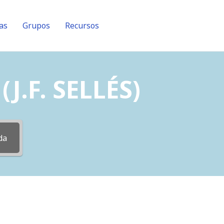
as
Grupos
Recursos
J.F. SELLÉS)
da