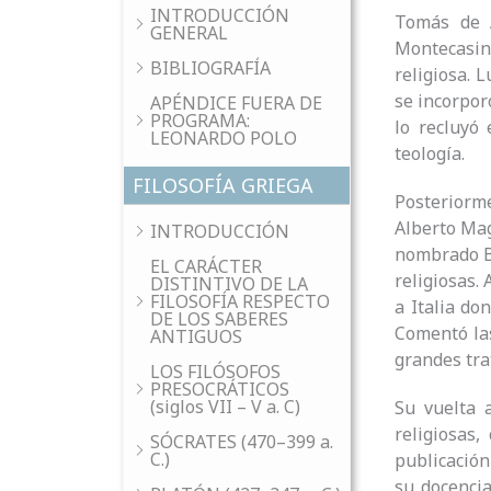
INTRODUCCIÓN
Tomás de A
GENERAL
Montecasino
BIBLIOGRAFÍA
religiosa. 
se incorpor
APÉNDICE FUERA DE
PROGRAMA:
lo recluyó
LEONARDO POLO
teología.
FILOSOFÍA GRIEGA
Posteriorme
Alberto Mag
INTRODUCCIÓN
nombrado Ba
EL CARÁCTER
religiosas.
DISTINTIVO DE LA
FILOSOFÍA RESPECTO
a Italia do
DE LOS SABERES
Comentó las
ANTIGUOS
grandes tr
LOS FILÓSOFOS
PRESOCRÁTICOS
(siglos VII – V a. C)
Su vuelta 
religiosas
SÓCRATES (470–399 a.
C.)
publicación
su docencia