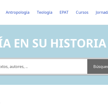
Antropología
Teología
EPAT
Cursos
Jornad
A EN SU HISTORIA (
Búsque
a