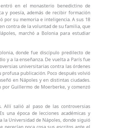
 entró en el monasterio benedictino de
ca y poesía, además de recibir formación
ó por su memoria e inteligencia. A sus 18
n contra de la voluntad de su familia, que
Nápoles, marchó a Bolonia para estudiar
lonia, donde fue discípulo predilecto de
dio y a la enseñanza. De vuelta a París fue
oversias universitarias contra las órdenes
u profusa publicación. Poco después volvió
nseñó en Nápoles y en distintas ciudades.
tín por Guillermo de Moerberke, y comenzó
 Allí salió al paso de las controversias
. Es una época de lecciones académicas y
 a la Universidad de Nápoles, donde siguió
le perecían poca cosa sus escritos ante el