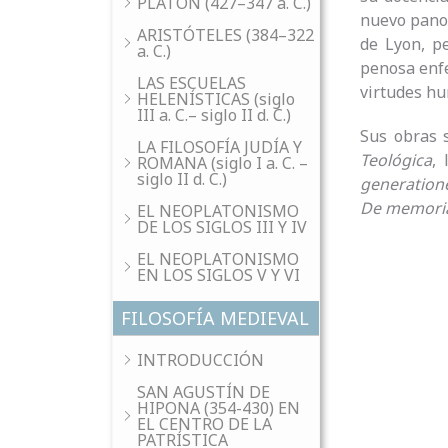
PLATÓN (427–347 a. C.)
nuevo panor
ARISTÓTELES (384–322
de Lyon, p
a. C.)
penosa enfe
LAS ESCUELAS
virtudes hu
HELENÍSTICAS (siglo
III a. C.– siglo II d. C.)
Sus obras 
LA FILOSOFÍA JUDÍA Y
Teológica
,
ROMANA (siglo I a. C. –
siglo II d. C.)
generatione
De memoria 
EL NEOPLATONISMO
DE LOS SIGLOS III Y IV
EL NEOPLATONISMO
EN LOS SIGLOS V Y VI
FILOSOFÍA MEDIEVAL
INTRODUCCIÓN
SAN AGUSTÍN DE
HIPONA (354-430) EN
EL CENTRO DE LA
PATRÍSTICA