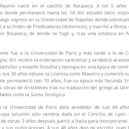
quino nació en el castillo de Rocaseca. A los 5 años
 donde permaneció hasta los 14. Allí estudió latín, músi
Luego ingresó en la Universidad de Nápoles donde sobresali
ó a la Orden de Predicadores (dominicos), y marchó a Roma, e
 en Rocaseca, de donde se fugó y, tras una estancia en 
nte fue a la Universidad de París y más tarde a la de Co
no. Allí recibió la ordenación sacerdotal y se dedicó al estu
chiller y enseñó filosofía y teología en una época de contr
 A sus 30 años obtuvo la Licencia como Maestro y comenzó s
nde permaneció casi 10 años, Fue su época más fecunda. E
 obras de Aristóteles tras su traducción del griego al la
atados como la
Suma
Teológica
.
a la Universidad de París data alrededor de sus 44 años.
, cuya solución sólo vendría dada en el Concilio de Lyon
 de obras. 3 años después partió a Italia para incorporarse
 y sus publicaciones. A sus 48 años dejó de escribir, pues 